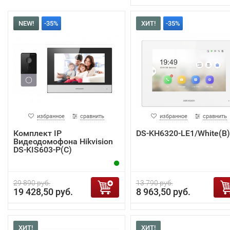
NEW!
-35%
ХИТ!
-35%
избранное
сравнить
избранное
сравнить
Комплект IP
DS-KH6320-LE1/White(B)
Видеодомофона Hikvision
DS-KIS603-P(C)
29 890 руб.
13 790 руб.
19 428,50 руб.
8 963,50 руб.
ХИТ!
ХИТ!