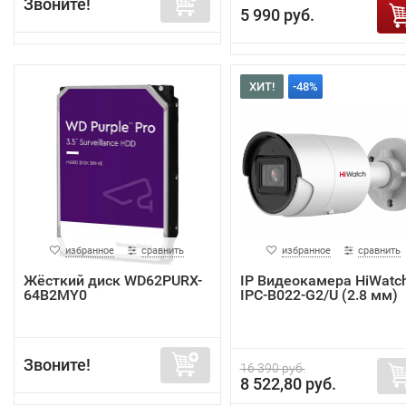
Звоните!
5 990 руб.
ХИТ!
-48%
избранное
сравнить
избранное
сравнить
Жёсткий диск WD62PURX-
IP Видеокамера HiWatc
64B2MY0
IPC-B022-G2/U (2.8 мм)
Звоните!
16 390 руб.
8 522,80 руб.