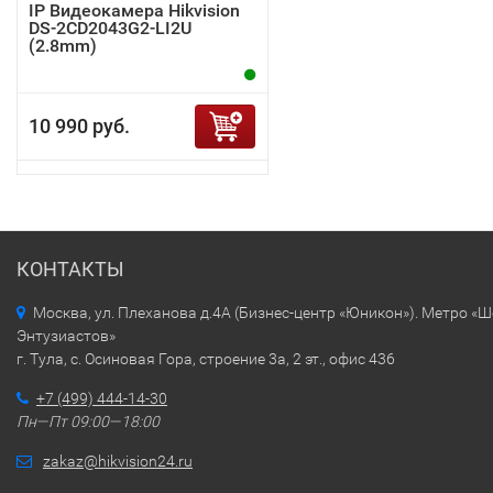
IP Видеокамера Hikvision
DS-2CD2043G2-LI2U
(2.8mm)
10 990 руб.
КОНТАКТЫ
Москва, ул. Плеханова д.4А (Бизнес-центр «Юникон»). Метро «
Энтузиастов»
г. Тула, с. Осиновая Гора, строение 3а, 2 эт., офис 436
+7 (499) 444-14-30
Пн—Пт 09:00—18:00
zakaz@hikvision24.ru