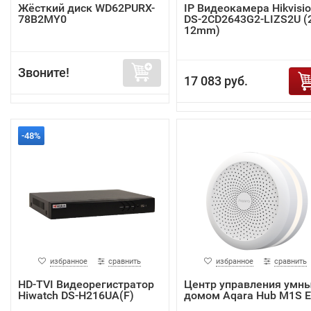
Жёсткий диск WD62PURX-
IP Видеокамера Hikvisi
78B2MY0
DS-2CD2643G2-LIZS2U (2
12mm)
Звоните!
17 083 руб.
-48%
избранное
сравнить
избранное
сравнить
HD-TVI Видеорегистратор
Центр управления умн
Hiwatch DS-H216UA(F)
домом Aqara Hub M1S 