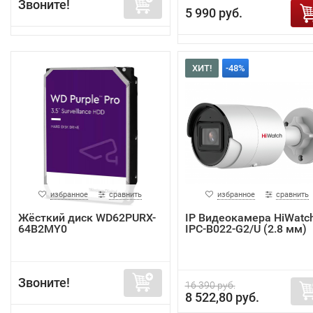
Звоните!
5 990 руб.
ХИТ!
-48%
избранное
сравнить
избранное
сравнить
Жёсткий диск WD62PURX-
IP Видеокамера HiWatc
64B2MY0
IPC-B022-G2/U (2.8 мм)
Звоните!
16 390 руб.
8 522,80 руб.