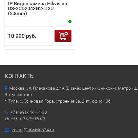
IP Видеокамера Hikvision
DS-2CD2043G2-LI2U
(2.8mm)
10 990 руб.
КОНТАКТЫ
Москва, ул. Плеханова д.4А (Бизнес-центр «Юникон»). Метро «
Энтузиастов»
г. Тула, с. Осиновая Гора, строение 3а, 2 эт., офис 436
+7 (499) 444-14-30
Пн—Пт 09:00—18:00
zakaz@hikvision24.ru