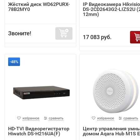
Жёсткий диск WD62PURX-
IP Видеокамера Hikvisi
78B2MY0
DS-2CD2643G2-LIZS2U (2
12mm)
Звоните!
17 083 руб.
-48%
избранное
сравнить
избранное
сравнить
HD-TVI Видеорегистратор
Центр управления умн
Hiwatch DS-H216UA(F)
домом Aqara Hub M1S 