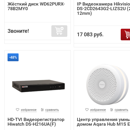
Жёсткий диск WD62PURX-
IP Видеокамера Hikvisi
78B2MY0
DS-2CD2643G2-LIZS2U (2
12mm)
Звоните!
17 083 руб.
-48%
избранное
сравнить
избранное
сравнить
HD-TVI Видеорегистратор
Центр управления умн
Hiwatch DS-H216UA(F)
домом Aqara Hub M1S 