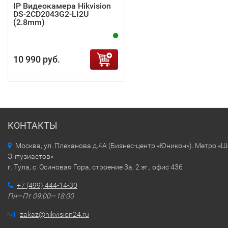
IP Видеокамера Hikvision
DS-2CD2043G2-LI2U
(2.8mm)
10 990 руб.
КОНТАКТЫ
Москва, ул. Плеханова д.4А (Бизнес-центр «Юникон»). Метро «
Энтузиастов»
г. Тула, с. Осиновая Гора, строение 3а, 2 эт., офис 436
+7 (499) 444-14-30
Пн—Пт 09:00—18:00
zakaz@hikvision24.ru