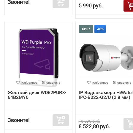
Звоните!
5 990 руб.
ХИТ!
-48%
избранное
сравнить
избранное
сравнить
Жёсткий диск WD62PURX-
IP Видеокамера HiWatc
64B2MY0
IPC-B022-G2/U (2.8 мм)
Звоните!
16 390 руб.
8 522,80 руб.