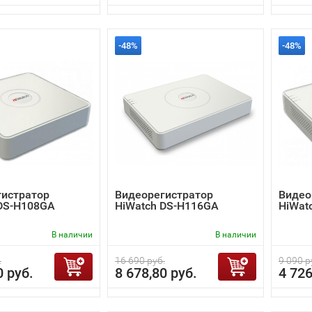
-48%
-48%
гистратор
Видеорегистратор
Видео
 DS-H108GA
HiWatch DS-H116GA
HiWat
В наличии
В наличии
.
16 690 руб.
9 090 р
0 руб.
8 678,80 руб.
4 726