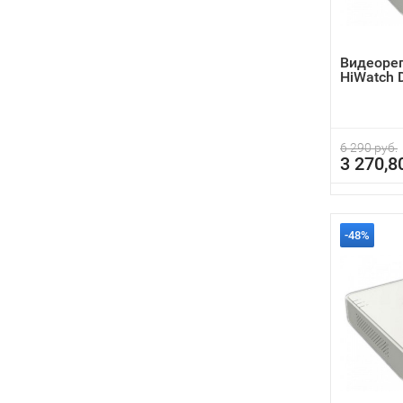
Видеоре
HiWatch 
6 290 руб.
3 270,8
-48%