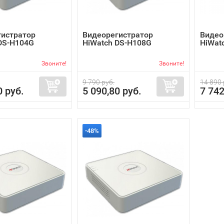
гистратор
Видеорегистратор
Видео
DS-H104G
HiWatch DS-H108G
HiWat
Звоните!
Звоните!
9 790 руб.
14 890 
0 руб.
5 090,80 руб.
7 742
-48%