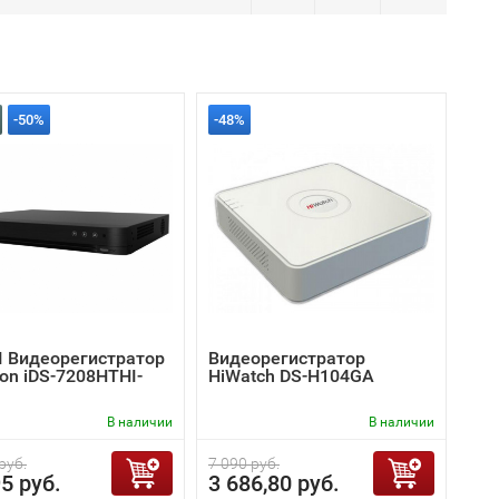
-50%
-48%
I Видеорегистратор
Видеорегистратор
ion iDS-7208HTHI-
HiWatch DS-H104GA
В наличии
В наличии
руб.
7 090 руб.
5 руб.
3 686,80 руб.