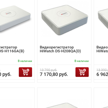
гистратор
Видеорегистратор
Видео
DS-H116GA(B)
HiWatch DS-H208QA(D)
HiWat
В наличии
В наличии
.
13 790 руб.
13 390 
0 руб.
7 170,80 руб.
6 962