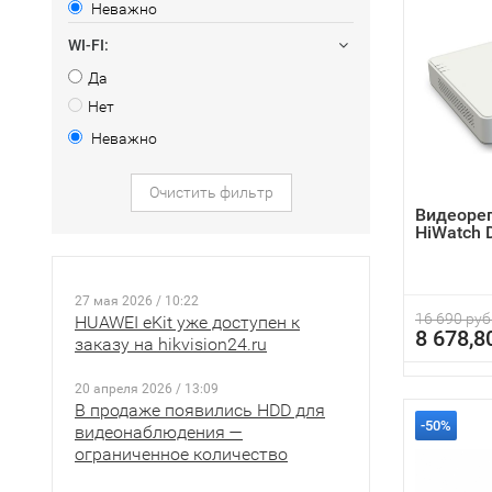
Неважно
WI-FI:
Да
Нет
Неважно
Очистить фильтр
Видеоре
HiWatch 
27 мая 2026 / 10:22
16 690 руб
HUAWEI eKit уже доступен к
8 678,8
заказу на hikvision24.ru
20 апреля 2026 / 13:09
В продаже появились HDD для
-50%
видеонаблюдения —
ограниченное количество