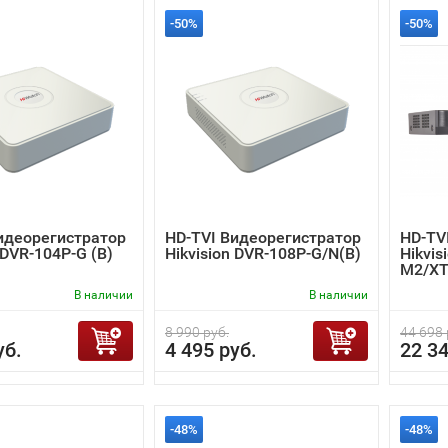
-50%
-50%
идеорегистратор
HD-TVI Видеорегистратор
HD-TV
 DVR-104P-G (B)
Hikvision DVR-108P-G/N(B)
Hikvis
M2/X
В наличии
В наличии
8 990 руб.
44 698 
уб.
4 495 руб.
22 34
-48%
-48%