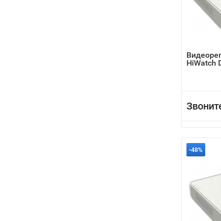
Видеоре
HiWatch 
Звонит
-48%