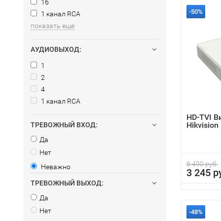
16
-50%
1 канал RCA
показать еще
АУДИОВЫХОД:
1
2
4
1 канал RCA
HD-TVI В
Hikvision
ТРЕВОЖНЫЙ ВХОД:
Да
Нет
6 490 руб.
Неважно
3 245 р
ТРЕВОЖНЫЙ ВЫХОД:
Да
Нет
-48%