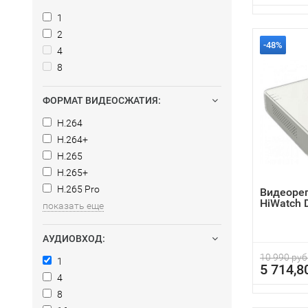
1
2
-48%
4
8
ФОРМАТ ВИДЕОСЖАТИЯ:
H.264
H.264+
H.265
H.265+
H.265 Pro
Видеоре
HiWatch
показать еще
АУДИОВХОД:
10 990 руб
1
5 714,8
4
8