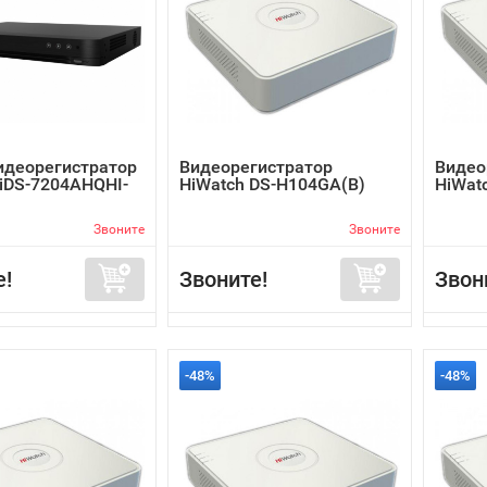
идеорегистратор
Видеорегистратор
Видео
n iDS-7204AHQHI-
HiWatch DS-H104GA(B)
HiWat
Звоните
Звоните
е!
Звоните!
Звон
-48%
-48%