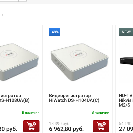
→
-48%
NEW!
гистратор
Видеорегистратор
HD-TV
DS-H108UA(B)
HiWatch DS-H104UA(C)
Hikvis
M2/S
В наличии
В наличии
.
13 390 руб.
54 190 
80 руб.
6 962,80 руб.
27 09