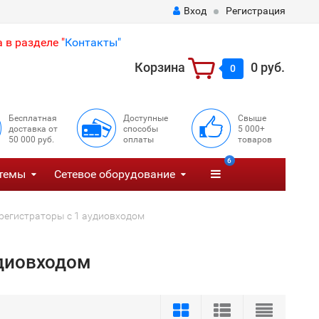
Вход
Регистрация
 в разделе "
Контакты"
Корзина
0 руб.
0
Бесплатная
Доступные
Свыше
доставка от
способы
5 000+
50 000 руб.
оплаты
товаров
6
темы
Сетевое оборудование
регистраторы с 1 аудиовходом
удиовходом