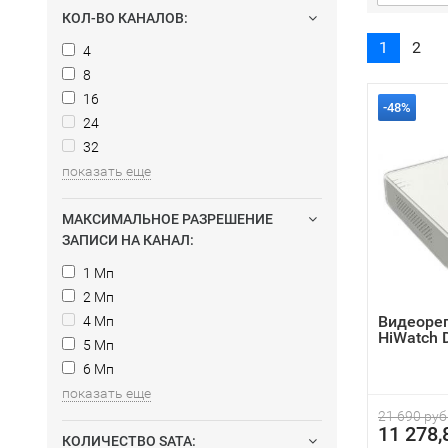
КОЛ-ВО КАНАЛОВ:
1
2
4
8
16
-48%
24
32
показать еще
МАКСИМАЛЬНОЕ РАЗРЕШЕНИЕ
ЗАПИСИ НА КАНАЛ:
1 Мп
2 Мп
Видеоре
4 Мп
HiWatch 
5 Мп
6 Мп
показать еще
21 690 руб
11 278,
КОЛИЧЕСТВО SATA: