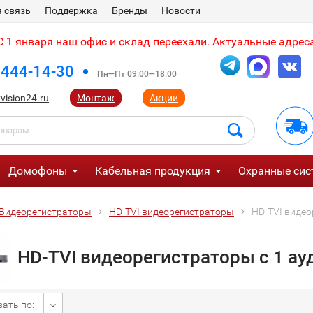
 связь
Поддержка
Бренды
Новости
 1 января наш офис и склад переехали. Актуальные адреса
 444-14-30
Пн—Пт 09:00—18:00
vision24.ru
Монтаж
Акции
Домофоны
Кабельная продукция
Охранные сис
Видеорегистраторы
HD-TVI видеорегистраторы
HD-TVI видео
HD-TVI видеорегистраторы с 1 а
ать по: