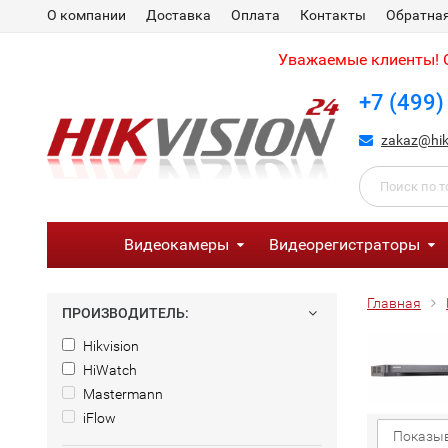
О компании
Доставка
Оплата
Контакты
Обратная
Уважаемые клиенты! С
+7 (499)
zakaz@hik
Видеокамеры
Видеорегистраторы
Главная
ПРОИЗВОДИТЕЛЬ:
Hikvision
HiWatch
Mastermann
iFlow
Показыв