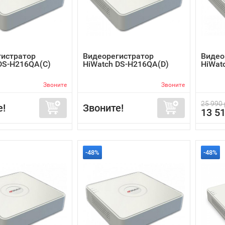
гистратор
Видеорегистратор
Видео
DS-H216QA(C)
HiWatch DS-H216QA(D)
HiWat
Звоните
Звоните
25 990 
е!
Звоните!
13 51
-48%
-48%