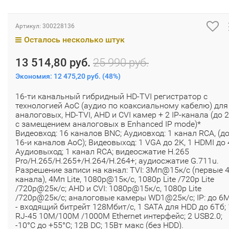
Артикул:
300228136
Осталось несколько штук
13 514,80 руб.
25 990 руб.
Экономия:
12 475,20 руб.
(
48%
)
16-ти канальный гибридный HD-TVI регистратор c
технологией AoC (аудио по коаксиальному кабелю) для
аналоговых, HD-TVI, AHD и CVI камер + 2 IP-канала (до 
с замещением аналоговых в Enhanced IP mode)*
Видеовход: 16 каналов BNC; Аудиовход: 1 канал RCA, (д
16-и каналов AoC); Видеовыход: 1 VGA до 2К, 1 HDMI до 
Аудиовыход; 1 канал RCA; видеосжатие H.265
Pro/H.265/H.265+/H.264/H.264+; аудиосжатие G.711u.
Разрешение записи на канал: TVI: 3Мп@15к/с (первые 
канала), 4Мп Lite, 1080p@15к/с, 1080p Lite /720p Lite
/720p@25к/с; AHD и CVI: 1080p@15к/с, 1080p Lite
/720p@25к/с; аналоговые камеры WD1@25к/с; IP: до 6
- входящий битрейт 128Мбит/с, 1 SATA для HDD до 6Тб; 
RJ-45 10M/100M /1000M Ethernet интерфейс; 2 USB2.0;
-10°C до +55°C; 12В DC; 15Вт макс (без HDD).