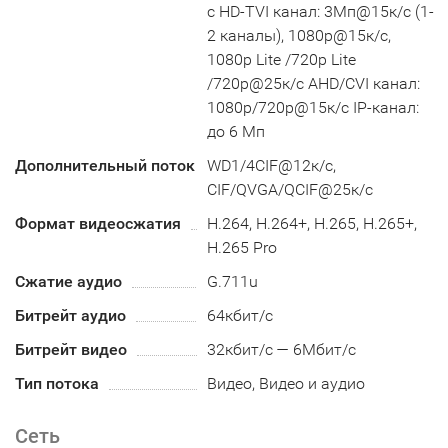
с HD-TVI канал: 3Мп@15к/с (1-
2 каналы), 1080p@15к/с,
1080p Lite /720p Lite
/720p@25к/с AHD/CVI канал:
1080p/720p@15к/с IP-канал:
до 6 Мп
Дополнительный поток
WD1/4CIF@12к/с,
CIF/QVGA/QCIF@25к/с
Формат видеосжатия
H.264, H.264+, H.265, H.265+,
H.265 Pro
Сжатие аудио
G.711u
Битрейт аудио
64кбит/с
Битрейт видео
32кбит/с — 6Мбит/с
Тип потока
Видео, Видео и аудио
Сеть