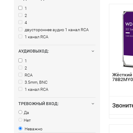
1
2
4
двустороннее аудио 1 канал RCA
1 канал RCA
АУДИОВЫХОД:
1
2
Жёсткий
RCA
78B2MY0
3.5mm, BNC
1 канал RCA
ТРЕВОЖНЫЙ ВХОД:
Звонит
Да
Нет
Неважно