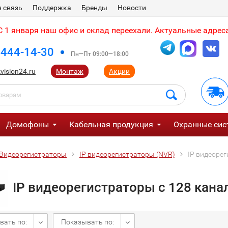
 связь
Поддержка
Бренды
Новости
 1 января наш офис и склад переехали. Актуальные адреса
 444-14-30
Пн—Пт 09:00—18:00
vision24.ru
Монтаж
Акции
Домофоны
Кабельная продукция
Охранные сис
Видеорегистраторы
IP видеорегистраторы (NVR)
IP видеоре
IP видеорегистраторы с 128 кана
вать по:
Показывать по: