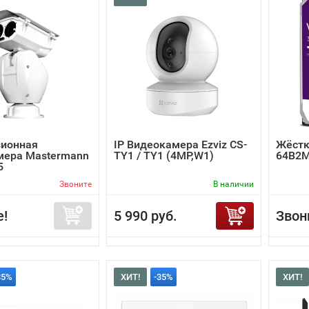
зионная
IP Видеокамера Ezviz CS-
Жёстк
мера Mastermann
TY1 / TY1 (4MP,W1)
64B2
5
Звоните
В наличии
е!
5 990 руб.
Звон
35%
ХИТ!
-35%
ХИТ!