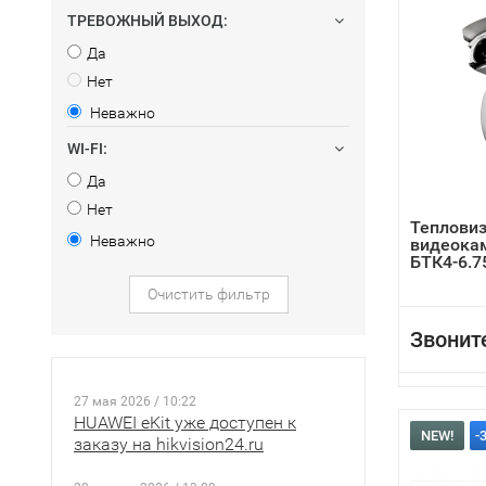
ТРЕВОЖНЫЙ ВЫХОД:
Да
Нет
Неважно
WI-FI:
Да
Нет
Теплови
Неважно
видеока
БТК4-6.7
Очистить фильтр
Звонит
27 мая 2026 / 10:22
HUAWEI eKit уже доступен к
NEW!
-
заказу на hikvision24.ru