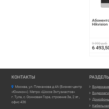
Абонент
Hikvisio
9 990 руб.
6 493,5
КОНТАКТЫ
РАЗДЕЛ
Москва, ул. Плеханова д.4А (Бизнес-центр
Видеокам
«Юникон»). Метро «Шоссе Энтузиастов»
Видеорег
г. Тула, с. Осиновая Гора, строение 3а, 2 эт.,
Домофон
офис 436
Кабельная