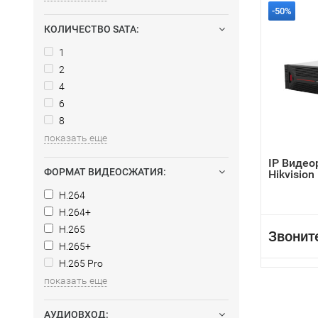
-50%
КОЛИЧЕСТВО SATA:
1
2
4
6
8
показать еще
IP Видео
ФОРМАТ ВИДЕОСЖАТИЯ:
Hikvisio
H.264
H.264+
H.265
Звонит
H.265+
H.265 Pro
показать еще
АУДИОВХОД: