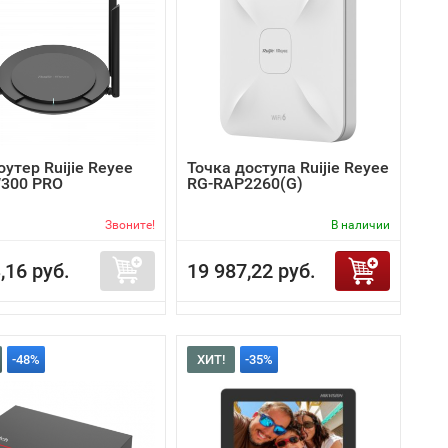
роутер Ruijie Reyee
Точка доступа Ruijie Reyee
300 PRO
RG-RAP2260(G)
Звоните!
В наличии
,16 руб.
19 987,22 руб.
-48%
ХИТ!
-35%