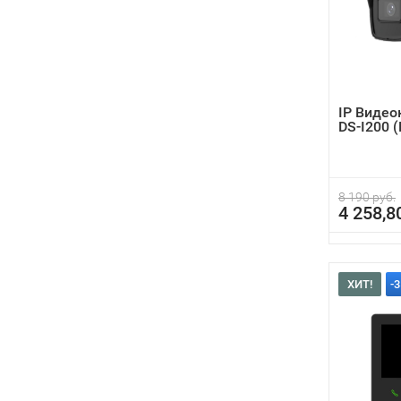
IP Видео
DS-I200 
8 190 руб.
4 258,8
ХИТ!
-