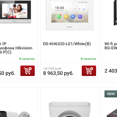
 IP
DS-KH6320-LE1/White(B)
Wi-fi 
офона Hikvision
RG-EW
3-P(C)
В наличии
В наличии
.
13 790 руб.
2 403
50 руб.
8 963,50 руб.
NEW!