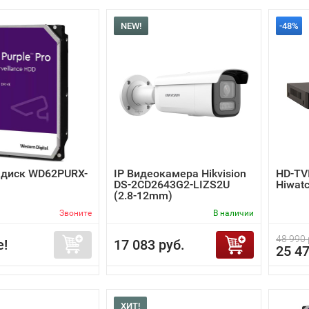
NEW!
-48%
 диск WD62PURX-
IP Видеокамера Hikvision
HD-TV
DS-2CD2643G2-LIZS2U
Hiwat
(2.8-12mm)
Звоните
В наличии
48 990 
е!
17 083 руб.
25 47
ХИТ!