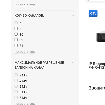
показать еще
-25%
КОЛ-ВО КАНАЛОВ:
4
8
16
32
64
показать еще
МАКСИМАЛЬНОЕ РАЗРЕШЕНИЕ
IP Видео
F-NR-412
ЗАПИСИ НА КАНАЛ:
2 Мп
4 Мп
5 Мп
Звонит
6 Мп
8 Мп
показать еще