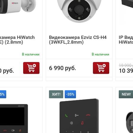
камера HiWatch
Видеокамера Ezviz CS-H4
IP Ви
(E) (2.8mm)
(3WKFL,2.8mm)
HiWat
В наличии
В наличии
19 990 
6 990 руб.
0 руб.
10 39
35%
ХИТ!
-35%
NEW!