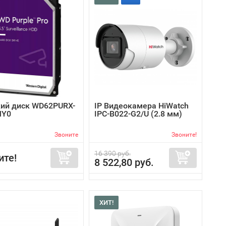
ий диск WD62PURX-
IP Видеокамера HiWatch
MY0
IPC-B022-G2/U (2.8 мм)
Звоните
Звоните!
16 390 руб.
ите!
8 522,80 руб.
ХИТ!