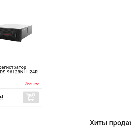
регистратор
n DS-96128NI-H24R
Звоните
е!
Хиты прода