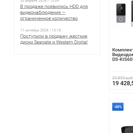
20 апреля 2026 / 13:09
В продаже появились HDD для
видеонаблюдения —
ограниченное количество
11 октября 2024 / 15:10
Поступили в продажу жесткие
диски Seagate и Western Digital
Комплект
Видеодом
DS-KIS60
29 890 руб
19 428,
-48%