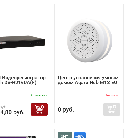
I Видеорегистратор
Центр управления умным
ch DS-H216UA(F)
домом Aqara Hub M1S EU
В наличии
Звоните!
руб.
0 руб.
4,80 руб.
ХИТ!
-48%