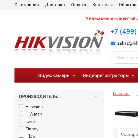
О компании
Доставка
Оплата
Контакты
Обратная
Уважаемые клиенты! С
+7 (499)
zakaz@hik
Видеокамеры
Видеорегистраторы
Главная
ПРОИЗВОДИТЕЛЬ:
Hikvision
HiWatch
Ezviz
Tiandy
Сортиро
iFlow