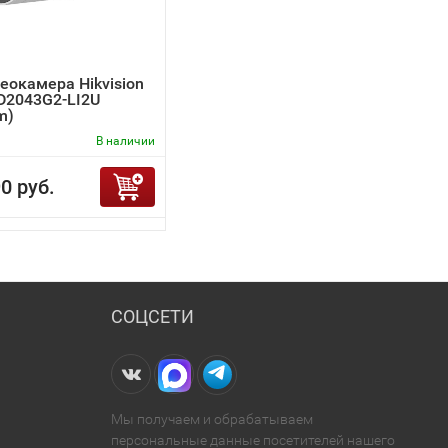
еокамера Hikvision
D2043G2-LI2U
m)
В наличии
0 руб.
СОЦСЕТИ
Мы получаем и обрабатываем
персональные данные посетителей нашего