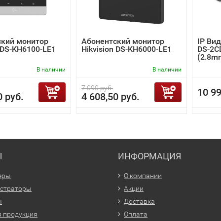
ский монитор
Абонентский монитор
IP Вид
n DS-KH6100-LE1
Hikvision DS-KH6000-LE1
DS-2C
(2.8m
В наличии
В наличии
7 090 руб.
10 99
0 руб.
4 608,50 руб.
Ы
ИНФОРМАЦИЯ
еры
О компании
истраторы
Акции
ы
Доставка
 продукция
Оплата