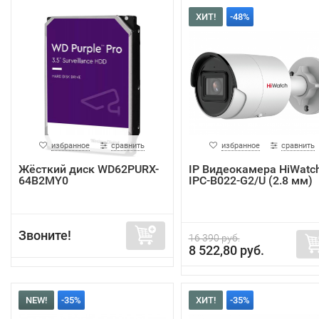
ХИТ!
-48%
избранное
сравнить
избранное
сравнить
Жёсткий диск WD62PURX-
IP Видеокамера HiWatc
64B2MY0
IPC-B022-G2/U (2.8 мм)
Звоните!
16 390 руб.
8 522,80 руб.
NEW!
-35%
ХИТ!
-35%