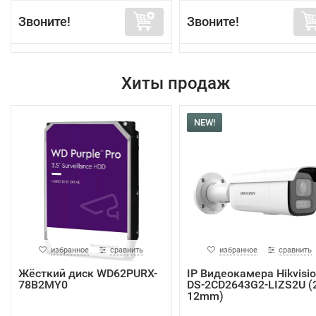
Звоните!
Звоните!
Хиты продаж
NEW!
избранное
сравнить
избранное
сравнить
Жёсткий диск WD62PURX-
IP Видеокамера Hikvisi
78B2MY0
DS-2CD2643G2-LIZS2U (2
12mm)