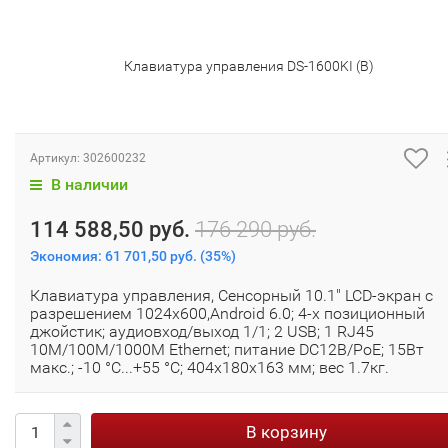
Клавиатура управления DS-1600KI (B)
Артикул:
302600232
В наличии
114 588,50 руб.
176 290 руб.
Экономия:
61 701,50 руб.
(
35%
)
Клавиатура управления, Сенсорный 10.1" LCD-экран с
разрешением 1024х600,Android 6.0; 4-х позиционный
джойстик; аудиовход/выход 1/1; 2 USB; 1 RJ45
10M/100M/1000М Ethernet; питание DC12В/PoE; 15Вт
макс.; -10 °C...+55 °C; 404х180х163 мм; вес 1.7кг.
В корзину