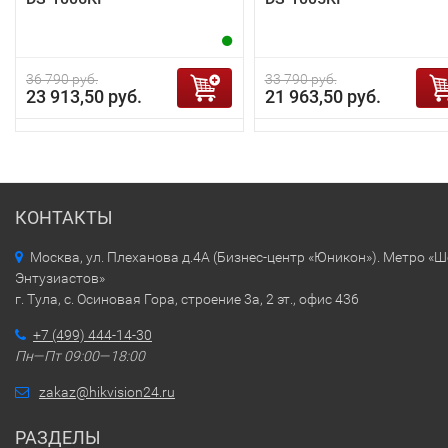
36 790 руб.
33 790 руб.
23 913,50 руб.
21 963,50 руб.
КОНТАКТЫ
Москва, ул. Плеханова д.4А (Бизнес-центр «Юникон»). Метро «
Энтузиастов»
г. Тула, с. Осиновая Гора, строение 3а, 2 эт., офис 436
+7 (499) 444-14-30
Пн—Пт 09:00—18:00
zakaz@hikvision24.ru
РАЗДЕЛЫ