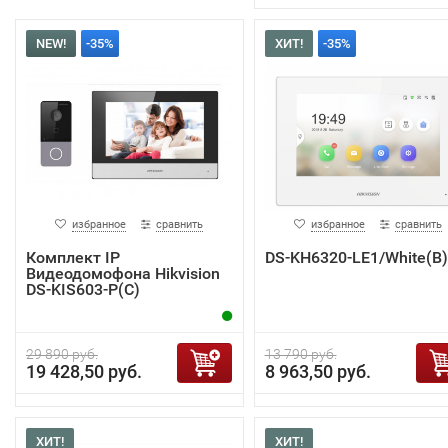
NEW!
-35%
ХИТ!
-35%
избранное
сравнить
избранное
сравнить
Комплект IP
DS-KH6320-LE1/White(B)
Видеодомофона Hikvision
DS-KIS603-P(C)
29 890 руб.
13 790 руб.
19 428,50 руб.
8 963,50 руб.
ХИТ!
ХИТ!