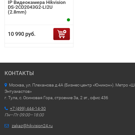
IP Видеокамера Hikvision
DS-2CD2043G2-LI2U
(2.8mm)
10 990 руб.
КОНТАКТЫ
Москва, ул. Плеханова д.4А (Бизнес-центр «Юникон»). Метро «
Энтузиастов»
г. Тула, с. Осиновая Гора, строение 3а, 2 эт., офис 436
+7 (499) 444-14-30
Пн—Пт 09:00—18:00
zakaz@hikvision24.ru