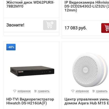
Жёсткий диск WD62PURX-
IP Видеокамера Hikvisi
78B2MY0
DS-2CD2643G2-LIZS2U (2
12mm)
Звоните!
17 083 руб.
-48%
избранное
сравнить
избранное
сравнить
HD-TVI Видеорегистратор
Центр управления умн
Hiwatch DS-H216UA(F)
домом Aqara Hub M1S 