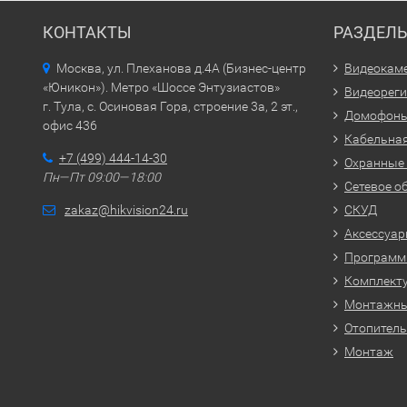
КОНТАКТЫ
РАЗДЕЛ
Москва, ул. Плеханова д.4А (Бизнес-центр
Видеокам
«Юникон»). Метро «Шоссе Энтузиастов»
Видеорег
г. Тула, с. Осиновая Гора, строение 3а, 2 эт.,
Домофон
офис 436
Кабельная
+7 (499) 444-14-30
Охранные
Пн—Пт 09:00—18:00
Сетевое о
zakaz@hikvision24.ru
СКУД
Аксессуа
Программн
Комплекту
Монтажн
Отопитель
Монтаж