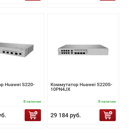
р Huawei S220-
Коммутатор Huawei S220S-
10PN4JX
В наличии
В наличии
уб.
29 184 руб.