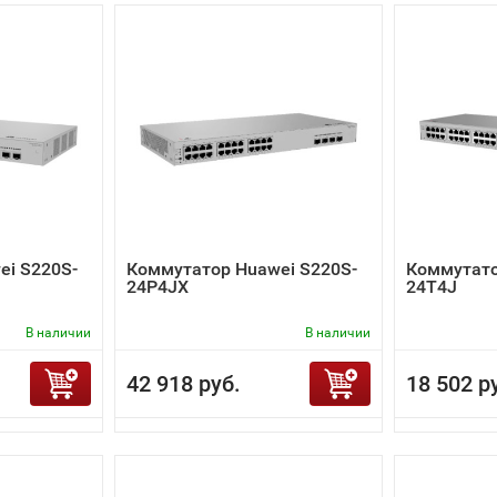
ei S220S-
Коммутатор Huawei S220S-
Коммутато
24P4JX
24T4J
В наличии
В наличии
42 918 руб.
18 502 р