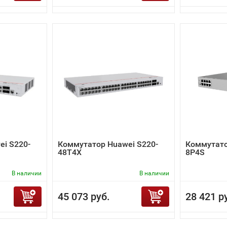
i S220-
Коммутатор Huawei S220-
Коммутато
48T4X
8P4S
В наличии
В наличии
45 073 руб.
28 421 р