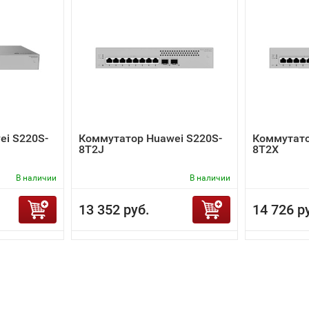
ei S220S-
Коммутатор Huawei S220S-
Коммутато
8T2J
8T2X
В наличии
В наличии
13 352 руб.
14 726 р