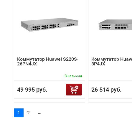
Коммутатор Huawei S220S-
Коммутатор Huaw
26PN4JX
8P4JX
В наличии
49 995 руб.
26 514 руб.
1
2
→