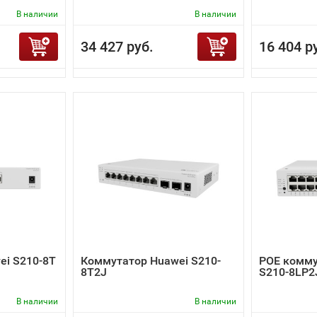
В наличии
В наличии
34 427 руб.
16 404 р
ei S210-8T
Коммутатор Huawei S210-
POE комму
8T2J
S210-8LP2
В наличии
В наличии