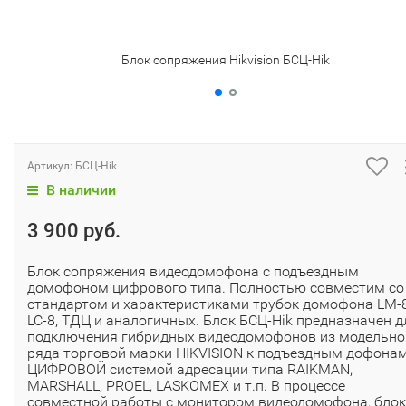
Блок сопряжения Hikvision БСЦ-Hik
Артикул:
БСЦ-Hik
В наличии
3 900 руб.
Блок сопряжения видеодомофона с подъездным
домофоном цифрового типа. Полностью совместим со
стандартом и характеристиками трубок домофона LM-8
LC-8, ТДЦ и аналогичных. Блок БСЦ-Hik предназначен д
подключения гибридных видеодомофонов из модельно
ряда торговой марки HIKVISION к подъездным дофонам
ЦИФРОВОЙ системой адресации типа RAIKMAN,
MARSHALL, PROEL, LASKOMEX и т.п. В процессе
совместной работы с монитором видеодомофона, блок