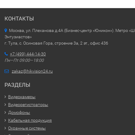
КОНТАКТЫ
Москва, ул. Плеханова д.4А (Бизнес-центр «Юникон»). Метро «
Энтузиастов»
г. Тула, с. Осиновая Гора, строение 3а, 2 эт., офис 436
+7 (499) 444-14-30
Пн—Пт 09:00—18:00
zakaz@hikvision24.ru
РАЗДЕЛЫ
Видеокамеры
Видеорегистраторы
Домофоны
Кабельная продукция
Охранные системы