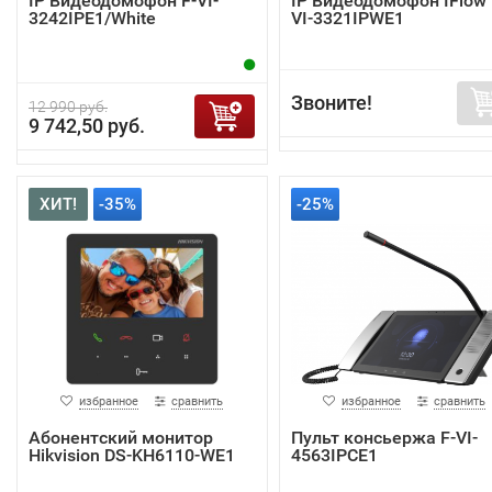
IP Видеодомофон F-VI-
IP Видеодомофон IFlow 
3242IPE1/White
VI-3321IPWE1
Звоните!
12 990 руб.
9 742,50 руб.
ХИТ!
-35%
-25%
избранное
сравнить
избранное
сравнить
Абонентский монитор
Пульт консьержа F-VI-
Hikvision DS-KH6110-WE1
4563IPCE1