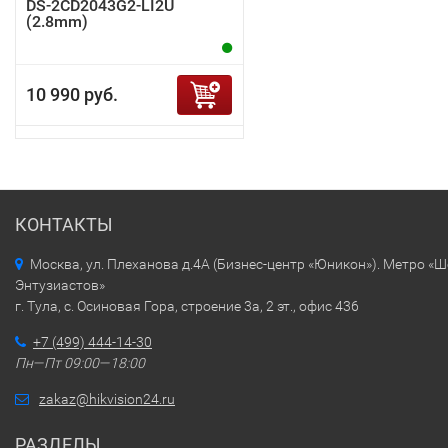
DS-2CD2043G2-LI2U
(2.8mm)
10 990 руб.
КОНТАКТЫ
Москва, ул. Плеханова д.4А (Бизнес-центр «Юникон»). Метро «
Энтузиастов»
г. Тула, с. Осиновая Гора, строение 3а, 2 эт., офис 436
+7 (499) 444-14-30
Пн—Пт 09:00—18:00
zakaz@hikvision24.ru
РАЗДЕЛЫ