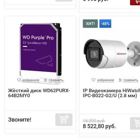
ХИТ!
-48%
избранное
сравнить
избранное
сравнить
Жёсткий диск WD62PURX-
IP Видеокамера HiWatc
64B2MY0
IPC-B022-G2/U (2.8 мм)
Звоните!
16 390 руб.
8 522,80 руб.