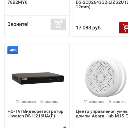
78B2MY0
DS-2CD2643G2-LIZS2U (2
12mm)
Звоните!
17 083 руб.
-48%
избранное
сравнить
избранное
сравнить
HD-TVI Видеорегистратор
Центр управления умн
Hiwatch DS-H216UA(F)
домом Aqara Hub M1S 