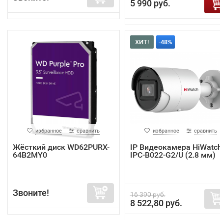
5 990 руб.
ХИТ!
-48%
избранное
сравнить
избранное
сравнить
Жёсткий диск WD62PURX-
IP Видеокамера HiWatc
64B2MY0
IPC-B022-G2/U (2.8 мм)
Звоните!
16 390 руб.
8 522,80 руб.