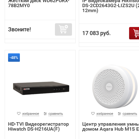
Жёсткий диск WD62PURX-
IP Видеокамера Hikvisi
78B2MY0
DS-2CD2643G2-LIZS2U (2
12mm)
Звоните!
17 083 руб.
-48%
избранное
сравнить
избранное
сравнить
HD-TVI Видеорегистратор
Центр управления умн
Hiwatch DS-H216UA(F)
домом Aqara Hub M1S 