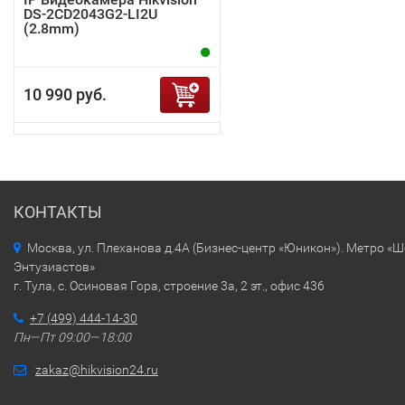
DS-2CD2043G2-LI2U
(2.8mm)
10 990 руб.
КОНТАКТЫ
Москва, ул. Плеханова д.4А (Бизнес-центр «Юникон»). Метро «
Энтузиастов»
г. Тула, с. Осиновая Гора, строение 3а, 2 эт., офис 436
+7 (499) 444-14-30
Пн—Пт 09:00—18:00
zakaz@hikvision24.ru