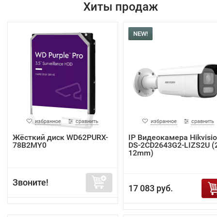
Хиты продаж
NEW!
избранное
сравнить
избранное
сравнить
Жёсткий диск WD62PURX-
IP Видеокамера Hikvisi
78B2MY0
DS-2CD2643G2-LIZS2U (2
12mm)
Звоните!
17 083 руб.