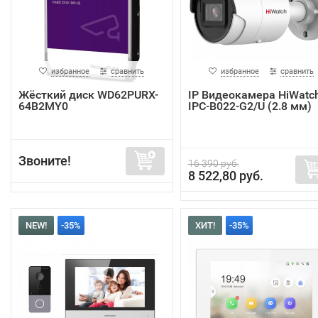
избранное
сравнить
избранное
сравнить
Жёсткий диск WD62PURX-
IP Видеокамера HiWatc
64B2MY0
IPC-B022-G2/U (2.8 мм)
Звоните!
16 390 руб.
8 522,80 руб.
NEW!
-35%
ХИТ!
-35%