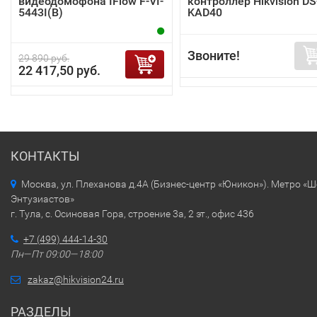
видеодомофона IFlow F-VI-
контроллер Hikvision DS
5443I(B)
KAD40
Звоните!
29 890 руб.
22 417,50 руб.
КОНТАКТЫ
Москва, ул. Плеханова д.4А (Бизнес-центр «Юникон»). Метро «
Энтузиастов»
г. Тула, с. Осиновая Гора, строение 3а, 2 эт., офис 436
+7 (499) 444-14-30
Пн—Пт 09:00—18:00
zakaz@hikvision24.ru
РАЗДЕЛЫ