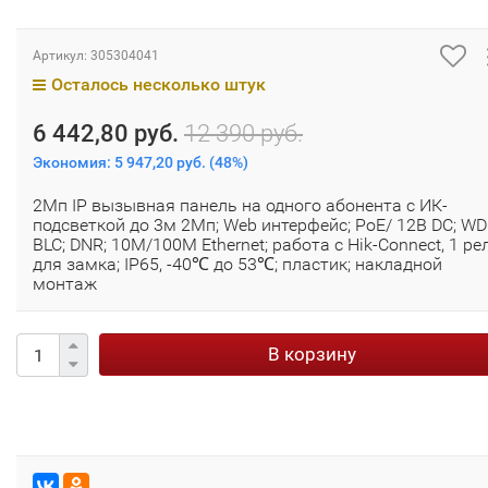
Артикул:
305304041
Осталось несколько штук
6 442,80 руб.
12 390 руб.
Экономия:
5 947,20 руб.
(
48%
)
2Мп IP вызывная панель на одного абонента с ИК-
подсветкой до 3м 2Мп; Web интерфейс; PoE/ 12В DC; WD
BLC; DNR; 10M/100M Ethernet; работа с Hik-Connect, 1 ре
для замка; IP65, -40℃ до 53℃; пластик; накладной
монтаж
В корзину