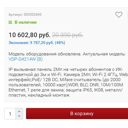
Артикул:
305302693
В наличии
10 602,80 руб.
20 390 руб.
Экономия:
9 787,20 руб.
(
48%
)
Модель оборудования обновлена. Актуальная модель:
VDP-D4214W (B)
IP вызывная панель 2Мп на четырех абонентов с ИК-
подсветкой до 3м и Wi-Fi. Камера 2Мп; Wi-Fi 2.4ГГц, Web
интерфейс;PoE/ 12В DC, Mifare считыватель (до 2000
пользователей, 10000 карт);WDR; BLC; DNR; 10M/100M
Ethernet, 1 реле для замка; защита IP65, IK08, металл/
пластик, накладный монтаж
В корзину