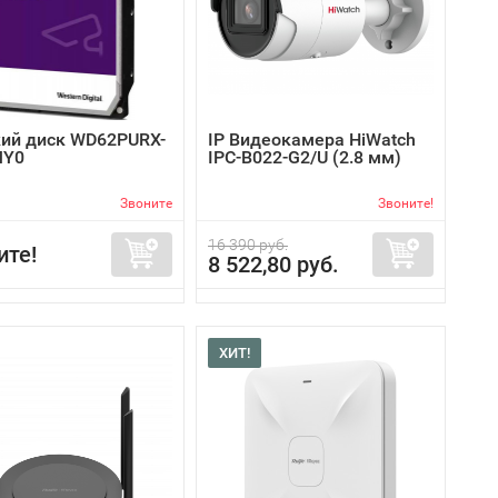
ий диск WD62PURX-
IP Видеокамера HiWatch
MY0
IPC-B022-G2/U (2.8 мм)
Звоните
Звоните!
16 390 руб.
ите!
8 522,80 руб.
ХИТ!