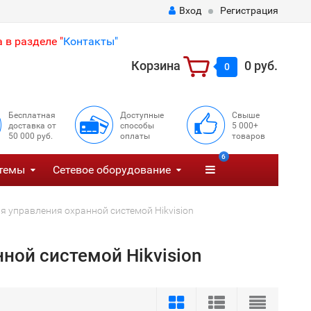
Вход
Регистрация
 в разделе "
Контакты"
Корзина
0 руб.
0
Бесплатная
Доступные
Свыше
доставка от
способы
5 000+
50 000 руб.
оплаты
товаров
6
темы
Сетевое оборудование
я управления охранной системой Hikvision
ной системой Hikvision