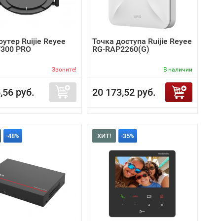
роутер Ruijie Reyee
Точка доступа Ruijie Reyee
300 PRO
RG-RAP2260(G)
Звоните!
В наличии
,56 руб.
20 173,52 руб.
-48%
ХИТ!
-35%