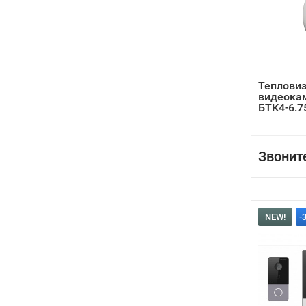
Теплови
видеока
БТК4-6.7
Звонит
NEW!
-