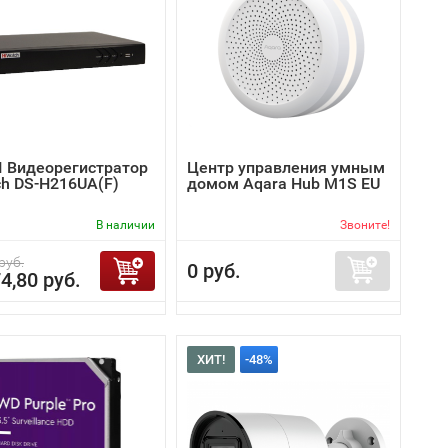
I Видеорегистратор
Центр управления умным
ch DS-H216UA(F)
домом Aqara Hub M1S EU
В наличии
Звоните!
руб.
0 руб.
4,80 руб.
ХИТ!
-48%