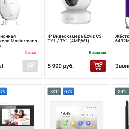
зионная
IP Видеокамера Ezviz CS-
Жёстк
мера Mastermann
TY1 / TY1 (4MP,W1)
64B2
5
Звоните
В наличии
е!
5 990 руб.
Звон
35%
ХИТ!
-35%
ХИТ!