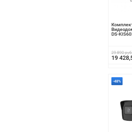
Комплект
Видеодом
DS-KIS60
29 890 руб
19 428,
-48%