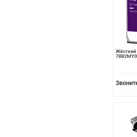
Жёсткий
78B2MY0
Звонит