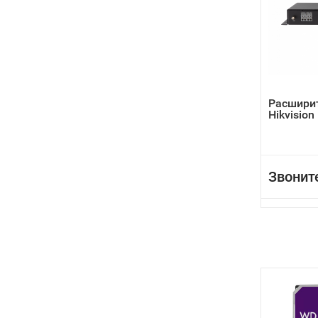
Расшири
Hikvisio
Звонит