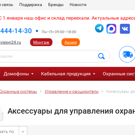
 связь
Поддержка
Бренды
Новости
 1 января наш офис и склад переехали. Актуальные адреса
 444-14-30
Пн—Пт 09:00—18:00
vision24.ru
Монтаж
Акции
Домофоны
Кабельная продукция
Охранные сис
Охранные системы
Управление и расширители
Аксессуары дл
Аксессуары для управления охран
ать по: