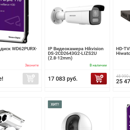
 диск WD62PURX-
IP Видеокамера Hikvision
HD-TV
DS-2CD2643G2-LIZS2U
Hiwat
(2.8-12mm)
Звоните
В наличии
48 990 
е!
17 083 руб.
25 47
ХИТ!