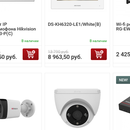
 IP
DS-KH6320-LE1/White(B)
Wi-fi 
офона Hikvision
RG-EW
3-P(C)
В наличии
В наличии
.
13 790 руб.
2 425
50 руб.
8 963,50 руб.
NEW!