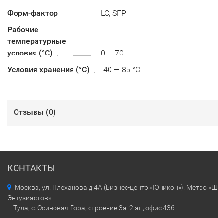
Форм-фактор
LC, SFP
Рабочие
температурные
условия (°С)
0 — 70
Условия хранения (°С)
-40 — 85 °C
Отзывы (
0
)
КОНТАКТЫ
Москва, ул. Плеханова д.4А (Бизнес-центр «Юникон»). Метро «
Энтузиастов»
г. Тула, с. Осиновая Гора, строение 3а, 2 эт., офис 436