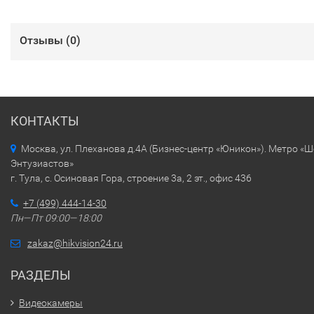
Отзывы (
0
)
КОНТАКТЫ
Москва, ул. Плеханова д.4А (Бизнес-центр «Юникон»). Метро «
Энтузиастов»
г. Тула, с. Осиновая Гора, строение 3а, 2 эт., офис 436
+7 (499) 444-14-30
Пн—Пт 09:00—18:00
zakaz@hikvision24.ru
РАЗДЕЛЫ
Видеокамеры