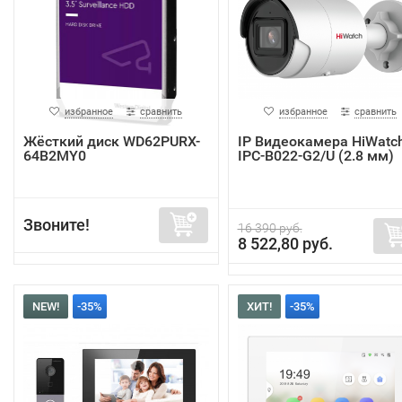
избранное
сравнить
избранное
сравнить
Жёсткий диск WD62PURX-
IP Видеокамера HiWatc
64B2MY0
IPC-B022-G2/U (2.8 мм)
Звоните!
16 390 руб.
8 522,80 руб.
NEW!
-35%
ХИТ!
-35%