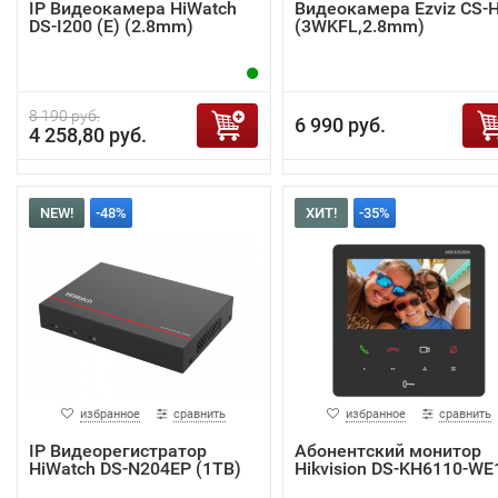
IP Видеокамера HiWatch
Видеокамера Ezviz CS-
DS-I200 (E) (2.8mm)
(3WKFL,2.8mm)
8 190 руб.
6 990 руб.
4 258,80 руб.
NEW!
-48%
ХИТ!
-35%
избранное
сравнить
избранное
сравнить
IP Видеорегистратор
Абонентский монитор
HiWatch DS-N204EP (1TB)
Hikvision DS-KH6110-WE