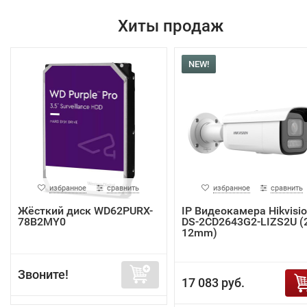
Хиты продаж
NEW!
избранное
сравнить
избранное
сравнить
Жёсткий диск WD62PURX-
IP Видеокамера Hikvisi
78B2MY0
DS-2CD2643G2-LIZS2U (2
12mm)
Звоните!
17 083 руб.