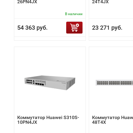
26PN4JX
24T4JX
В наличии
54 363 руб.
23 271 руб.
Коммутатор Huawei S310S-
Коммутатор Huawe
10PN4JX
48T4X