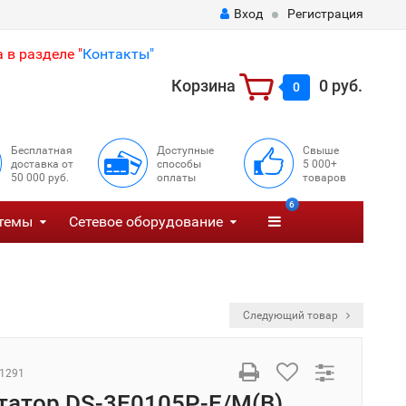
Вход
Регистрация
 в разделе "
Контакты"
Корзина
0 руб.
0
Бесплатная
Доступные
Свыше
доставка от
способы
5 000+
50 000 руб.
оплаты
товаров
6
темы
Сетевое оборудование
Следующий товар
1291
атор DS-3E0105P-E/M(B)