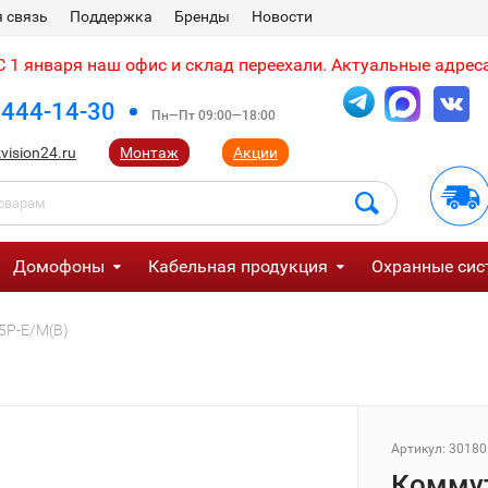
 связь
Поддержка
Бренды
Новости
 1 января наш офис и склад переехали. Актуальные адреса
 444-14-30
Пн—Пт 09:00—18:00
vision24.ru
Монтаж
Акции
Домофоны
Кабельная продукция
Охранные сис
5P-E/M(B)
Артикул:
30180
Коммут