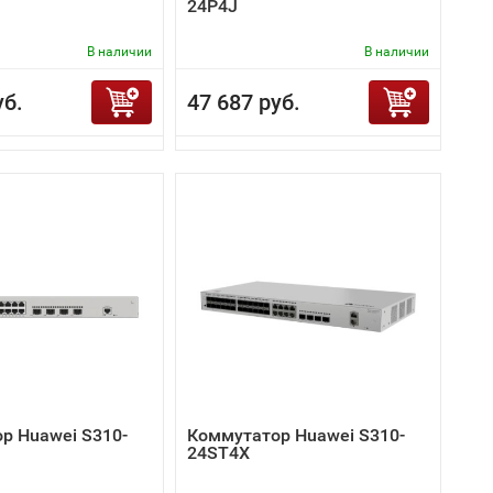
24P4J
В наличии
В наличии
уб.
47 687 руб.
р Huawei S310-
Коммутатор Huawei S310-
24ST4X