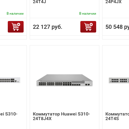
24T4J
24P4JX
В наличии
В наличии
22 127 руб.
50 548 р
i S310-
Коммутатор Huawei S310-
Коммутато
24T8J4X
24T4S