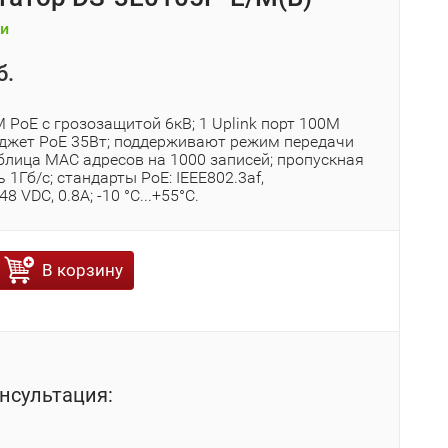
и
б.
 PoE с грозозащитой 6кВ; 1 Uplink порт 100М
бюджет PoE 35Вт; поддерживают режим передачи
блица MAC адресов на 1000 записей; пропускная
 1Гб/с; стандарты PoE: IEEE802.3af,
48 VDC, 0.8A; -10 °C...+55°C.
В корзину
нсультация: