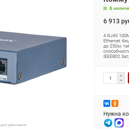
В наличи
6 913 ру
4 RJ45 100M
Ethernet: 
до 250м; та
способность
IEEE802.3at;
Нужна ко
 для увеличения