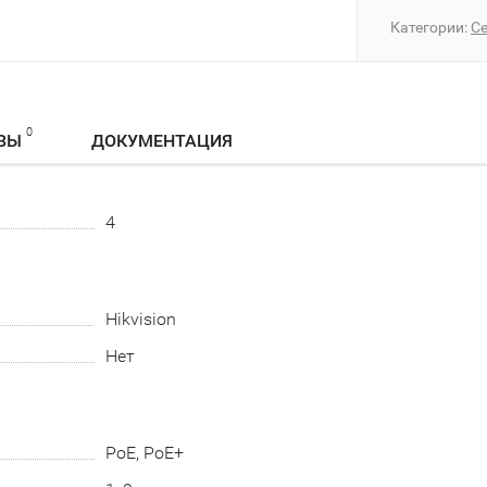
Категории:
Се
0
ВЫ
ДОКУМЕНТАЦИЯ
4
Hikvision
Нет
PoE, PoE+