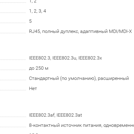
1, 2
1, 2, 3, 4
5
RJ45, полный дуплекс, адаптивный MDI/MDI-X
IEEE802.3, IEEE802.3u, IEEE802.3x
до 250 м
Стандартный (по умолчанию), расширенный
Нет
IEEE802.3af, IEEE802.3at
8-контактный источник питания, одновременное п