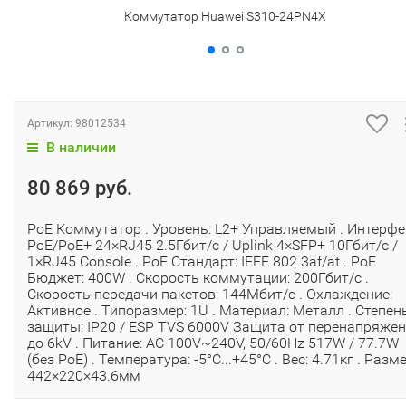
Коммутатор Huawei S310-24PN4X
Артикул:
98012534
В наличии
80 869 руб.
PoE Коммутатор . Уровень: L2+ Управляемый . Интерфе
PoE/PoE+ 24×RJ45 2.5Гбит/с / Uplink 4×SFP+ 10Гбит/с /
1×RJ45 Console . PoE Стандарт: IEEE 802.3af/at . PoE
Бюджет: 400W . Скорость коммутации: 200Гбит/с .
Скорость передачи пакетов: 144Мбит/с . Охлаждение:
Активное . Типоразмер: 1U . Материал: Металл . Степен
защиты: IP20 / ESP TVS 6000V Защита от перенапряже
до 6kV . Питание: AC 100V~240V, 50/60Hz 517W / 77.7W
(без PoE) . Температура: -5°C...+45°C . Вес: 4.71кг . Разме
442×220×43.6мм