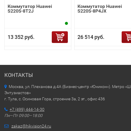
Коммутатор Huawei
Коммутатор Huawei
S220S-8T2J
S220S-8P4JX
13 352 руб.
26 514 руб.
КОНТАКТЫ
Москва, ул. Плеханова д.4А (Бизнес-центр «Юникон»). Метро «
Энтузиастов»
г. Тула, с. Осиновая Гора, строение 3а, 2 эт., офис 436
+7 (499) 444-14-30
Пн—Пт 09:00—18:00
zakaz@hikvision24.ru