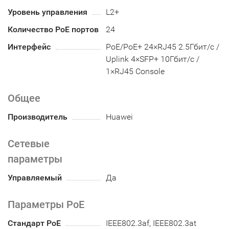
Уровень управления
L2+
Количество PoE портов
24
Интерфейс
PoE/PoE+ 24×RJ45 2.5Гбит/с /
Uplink 4×SFP+ 10Гбит/с /
1×RJ45 Console
Общее
Производитель
Huawei
Сетевые
параметры
Управляемый
Да
Параметры PoE
Стандарт PoE
IEEE802.3af, IEEE802.3at