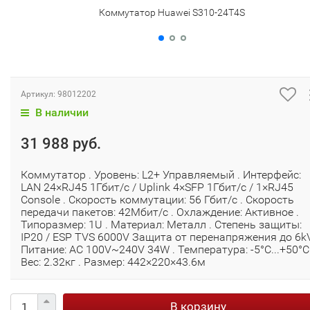
Коммутатор Huawei S310-24T4S
Артикул:
98012202
В наличии
31 988 руб.
Коммутатор . Уровень: L2+ Управляемый . Интерфейс:
LAN 24×RJ45 1Гбит/с / Uplink 4×SFP 1Гбит/с / 1×RJ45
Console . Скорость коммутации: 56 Гбит/с . Скорость
передачи пакетов: 42Мбит/с . Охлаждение: Активное .
Типоразмер: 1U . Материал: Металл . Степень защиты:
IP20 / ESP TVS 6000V Защита от перенапряжения до 6kV
Питание: AC 100V~240V 34W . Температура: -5°C...+50°C 
Вес: 2.32кг . Размер: 442×220×43.6м
В корзину