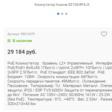
Коммутатор Huawei S310S-8P4JX
Артикул:
98012479
В наличии
29 184 руб.
PoE Коммутатор . Уровень: L2+ Управляемый . Интерфе
PoE/PoE+ 8×RJ45 1Гбит/с / Uplink 2×SFP+ 10Гбит/с / Upl
2×SFP 2.5Гбит/с . PoE Стандарт: IEEE 802.3af/at . PoE
Бюджет: 128W . Скорость коммутации: 66Гбит/с .
Скорость передачи пакетов: 49Мбит/с . Охлаждение:
Пассивное . Типоразмер: 1U . Материал: Металл . Степе
защиты: IP20 / ESP TVS 6000V Защита от перенапряже
до 6kV . Питание: AC 100V~240V, 50/60Hz 161W / 23.2W
(без PoE) . Температура: -5°C...+40°C . Вес: 2.53кг . Разме
320×210×43.6м