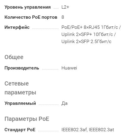
Уровень управления
L2+
Количество PoE портов
8
Интерфейс
PoE/PoE+ 8×RJ45 1Гбит/с /
Uplink 2×SFP+ 10Гбит/с /
Uplink 2×SFP 2.5Гбит/с
Общее
Производитель
Huawei
Сетевые
параметры
Управляемый
Да
Параметры PoE
Стандарт PoE
IEEE802.3af, IEEE802.3at