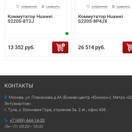
избранное
сравнить
избранное
сравнить
Коммутатор Huawei
Коммутатор Huawei
S220S-8T2J
S220S-8P4JX
13 352 руб.
26 514 руб.
КОНТАКТЫ
Москва, ул. Плеханова д.4А (Бизнес-центр «Юникон»). Метро «
Энтузиастов»
г. Тула, с. Осиновая Гора, строение 3а, 2 эт., офис 436
+7 (499) 444-14-30
Пн—Пт 09:00—18:00