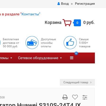
Вход
Регистрация
 в разделе "
Контакты"
Корзина
0 руб.
0
Бесплатная
Доступные
Свыше
доставка от
способы
5 000+
50 000 руб.
оплаты
товаров
6
темы
Сетевое оборудование
Следующий товар
508
атор Huawei S310S-24T4JX