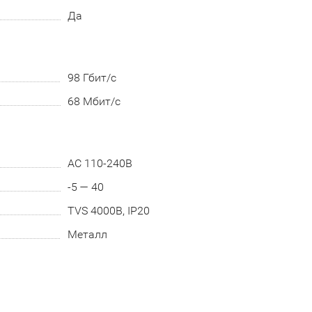
Да
98 Гбит/с
68 Мбит/с
AC 110-240В
-5 — 40
TVS 4000В, IP20
Металл