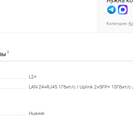
Нужна ко
Категория:
К
0
ВЫ
L2+
LAN 24×RJ45 1Гбит/с / Uplink 2×SFP+ 10Гбит/с /
Huawei