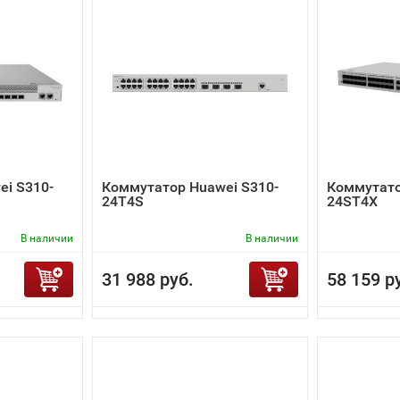
i S310-
Коммутатор Huawei S310-
Коммутато
24T4S
24ST4X
В наличии
В наличии
31 988 руб.
58 159 р