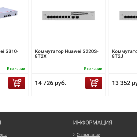
i S310-
Коммутатор Huawei S220S-
Коммутато
8T2X
8T2J
В наличии
В наличии
14 726 руб.
13 352 р
Ы
ИНФОРМАЦИЯ
еры
О компании