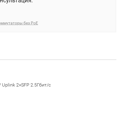
нсультация:
оммутаторы без PoE
 Uplink 2×SFP 2.5Гбит/с