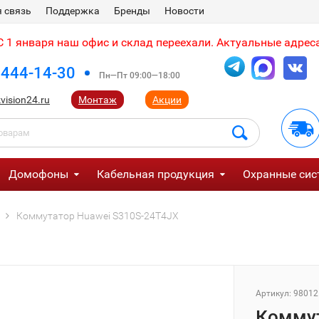
 связь
Поддержка
Бренды
Новости
 1 января наш офис и склад переехали. Актуальные адреса
 444-14-30
Пн—Пт 09:00—18:00
vision24.ru
Монтаж
Акции
Домофоны
Кабельная продукция
Охранные сис
Коммутатор Huawei S310S-24T4JX
Артикул:
98012
Коммут