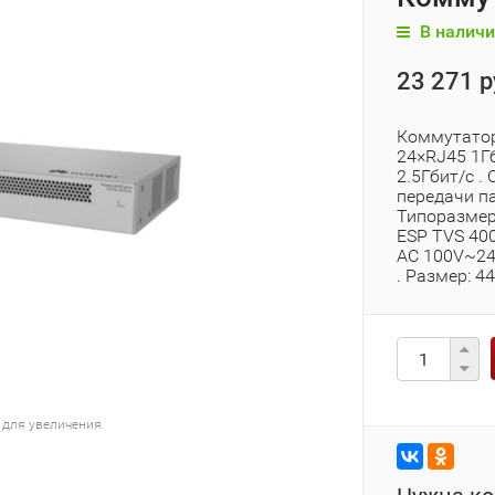
В наличи
23 271 р
Коммутатор
24×RJ45 1Гб
2.5Гбит/с .
передачи па
Типоразмер:
ESP TVS 40
AC 100V~240
. Размер: 
 для увеличения