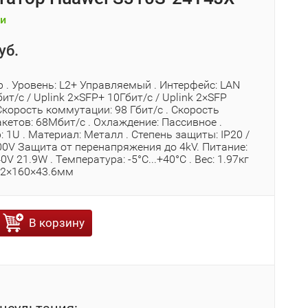
и
уб.
 . Уровень: L2+ Управляемый . Интерфейс: LAN
ит/с / Uplink 2×SFP+ 10Гбит/с / Uplink 2×SFP
 Скорость коммутации: 98 Гбит/с . Скорость
кетов: 68Мбит/с . Охлаждение: Пассивное .
 1U . Материал: Металл . Степень защиты: IP20 /
00V Защита от перенапряжения до 4kV. Питание:
V 21.9W . Температура: -5°C...+40°C . Вес: 1.97кг
442×160×43.6мм
В корзину