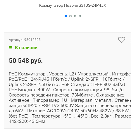
Коммутатор Huawei S310S-24P4JX
Артикул:
98012525
В наличии
50 548 руб.
PoE Коммутатор . Уровень: L2+ Управляемый . Интерфе
PoE/PoE+ 24×RJ45 1Гбит/с / Uplink 2×SFP+ 10Гбит/с /
Uplink 2×SFP 2.5Гбит/с . PoE Стандарт: IEEE 802.3af/at .
PoE Бюджет: 400W . Скорость коммутации: 98Гбит/с .
Скорость передачи пакетов: 73Мбит/с . Охлаждение:
Активное . Типоразмер: 1U . Материал: Металл . Степен
защиты: IP20 / ESP TVS 6000V Защита от перенапряже
до 6kV . Питание: AC 100V~240V, 50/60Hz 482W / 38.5W
(без PoE) . Температура: -5°C...+45°C . Вес: 2.8кг . Размер
442×220×43.6мм