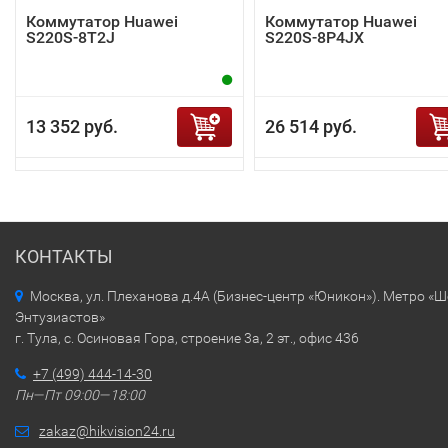
Коммутатор Huawei
Коммутатор Huawei
S220S-8T2J
S220S-8P4JX
13 352 руб.
26 514 руб.
КОНТАКТЫ
Москва, ул. Плеханова д.4А (Бизнес-центр «Юникон»). Метро «
Энтузиастов»
г. Тула, с. Осиновая Гора, строение 3а, 2 эт., офис 436
+7 (499) 444-14-30
Пн—Пт 09:00—18:00
zakaz@hikvision24.ru