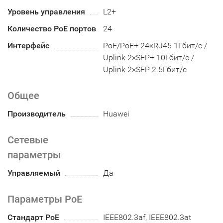
Уровень управления
L2+
Количество PoE портов
24
Интерфейс
PoE/PoE+ 24×RJ45 1Гбит/с /
Uplink 2×SFP+ 10Гбит/с /
Uplink 2×SFP 2.5Гбит/с
Общее
Производитель
Huawei
Сетевые
параметры
Управляемый
Да
Параметры PoE
Стандарт PoE
IEEE802.3af, IEEE802.3at