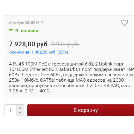
Артикул:
301801345
В наличии
7 928,80 руб.
9 911 руб.
Экономия:
1 982,20 руб.
(
20%
)
4 RJ45 100M PoE с грозозащитой 6кВ; 2 Uplink порт
10/100M Ethernet: 802.3af/at/bt,1 порт поддерживает Hi
60Вт; бюджет PoE 60Вт; поддержка режима передачи д
250м,10Мб/с, CAT5e; таблица MAC адресов на 2000
записей; пропускная способность 1.2Гб/с; 48 VAC, мас.
1.35 A; 0 °C...+40°C.
В корзину