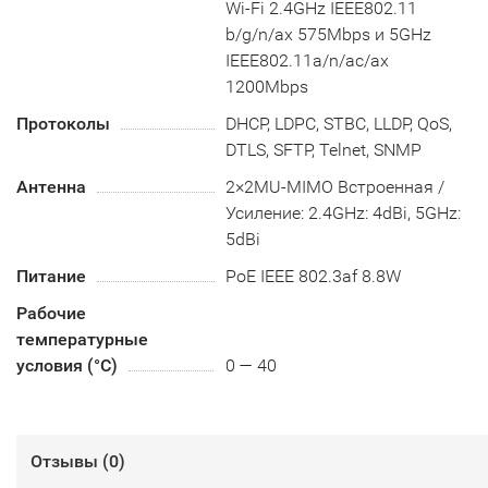
Wi-Fi 2.4GHz IEEE802.11
b/g/n/ax 575Mbps и 5GHz
IEEE802.11a/n/ac/ax
1200Mbps
Протоколы
DHCP, LDPC, STBC, LLDP, QoS,
DTLS, SFTP, Telnet, SNMP
Антенна
2×2MU-MIMO Встроенная /
Усиление: 2.4GHz: 4dBi, 5GHz:
5dBi
Питание
PoE IEEE 802.3af 8.8W
Рабочие
температурные
условия (°С)
0 — 40
Отзывы (
0
)