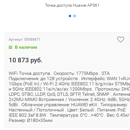
Точка доступа Huawei AP361
Артикул:
50086871
В наличии
10 873 руб.
WiFi Точка доступа . Скорость: 1775Mbps . STA
Подключения: до 128 устройств . Интерфейс: WAN 1×RJ
1Gbps (PoE In) / Wi-Fi 2.4GHz IEEE802.11 b/g/n/ax 575Mb
и 5GHz IEEE802.11a/n/ac/ax 1200Mbps . Протоколы: DHC
LDPC, STBC, LLDP, QoS, DTLS, SFTP, Telnet, SNMP . Антенна
2×2MU-MIMO Встроенная / Усиление: 2.4GHz: 4dBi, 5GHz
5dBi . Облачное управление: HUAWEI eKit . Типоразмер:
Настенный / Потолочный . Цвет: Белый . Питание: PoE
IEEE 802.3af 8.8W . Температура: 0°C...+40°C . Вес: 0.45кг 
Размер: Ø180×35мм