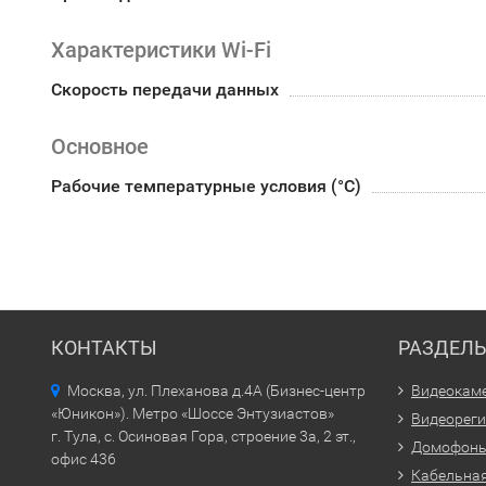
Характеристики Wi-Fi
Скорость передачи данных
Основное
Рабочие температурные условия (°С)
КОНТАКТЫ
РАЗДЕЛ
Москва, ул. Плеханова д.4А (Бизнес-центр
Видеокам
«Юникон»). Метро «Шоссе Энтузиастов»
Видеорег
г. Тула, с. Осиновая Гора, строение 3а, 2 эт.,
Домофон
офис 436
Кабельная