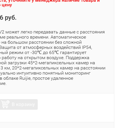
та, уточняйте у менеджера наличие товара и
 цену
6 руб.
V2 может легко передавать данные с расстояния
име реального времени. Автоматическое
 на большом расстоянии без сложной
 Защита от атмосферных воздействий IP54,
ный режим от -30℃ до 65℃ гарантирует
 работу на открытом воздухе. Поддержка
ой загрузки 45*2-мегапиксельных камер на
 3 км, 20*2-мегапиксельных камер на расстоянии
изуально интуитивно понятный мониторинг
в облаке Ruijie, простое удаленное
ие.
В корзину