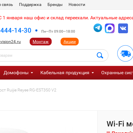
 связь
Поддержка
Бренды
Новости
 1 января наш офис и склад переехали. Актуальные адреса
 444-14-30
Пн—Пт 09:00—18:00
vision24.ru
Монтаж
Акции
Домофоны
Кабельная продукция
Охранные сис
ост Ruijie Reyee RG-EST350 V2
Wi-Fi м