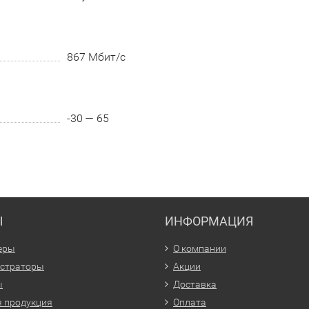
867 Мбит/с
-30 — 65
Ы
ИНФОРМАЦИЯ
еры
О компании
истраторы
Акции
ы
Доставка
 продукция
Оплата