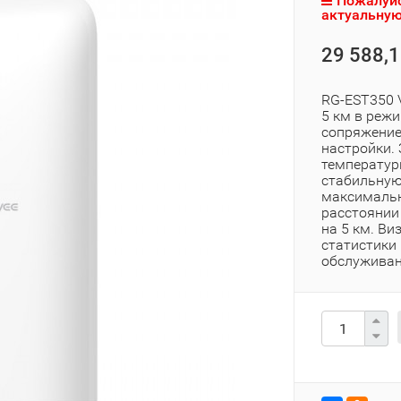
Пожалуйс
актуальную
29 588,1
RG-EST350 
5 км в реж
сопряжение
настройки.
температур
стабильную
максимальн
расстоянии
на 5 км. В
статистики 
обслуживан