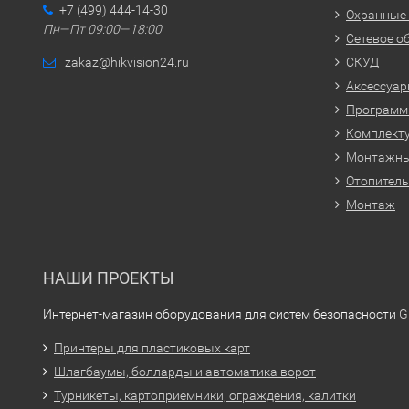
+7 (499) 444-14-30
Охранные
Пн—Пт 09:00—18:00
Сетевое о
zakaz@hikvision24.ru
СКУД
Аксессуа
Программн
Комплекту
Монтажн
Отопитель
Монтаж
НАШИ ПРОЕКТЫ
Интернет-магазин оборудования для систем безопасности
G
Принтеры для пластиковых карт
Шлагбаумы, болларды и автоматика ворот
Турникеты, картоприемники, ограждения, калитки