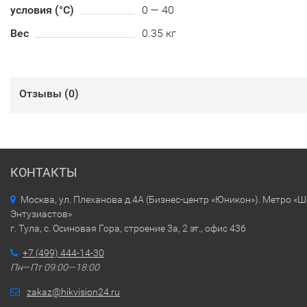
условия (°С)
0 — 40
Вес
0.35 кг
Отзывы (
0
)
КОНТАКТЫ
Москва, ул. Плеханова д.4А (Бизнес-центр «Юникон»). Метро «
Энтузиастов»
г. Тула, с. Осиновая Гора, строение 3а, 2 эт., офис 436
+7 (499) 444-14-30
Пн—Пт 09:00—18:00
zakaz@hikvision24.ru