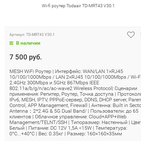
Wi-fi роутер Todaair TD-MRT43 V30.1
Артикул:
TD-MRT43 V30.1
В наличии
7 500 руб.
MESH WiFi Роутер | Интерфейс: WAN/LAN 1×RJ45
10/100/1000Mbps / LAN 2×RJ45 10/100/1000Mbps / Wi-F
2.4GHz 300Mbps и 5GHz 867Mbps IEEE
802.11a/b/g/n/ac/ac-wave2 Wireless Protocol| Сценарии
применения: Репитер, Роутер, Точка доступа | Протокол
IPv6, MESH, IPTV, PPPoE-сервер, DDNS, DHCP server, Paren
Control, APP Management, Firewall | Антенна: Built in Secto
Antenna：2*2.4G & 5G Dual Band/ | Пользователи: до 65
клиентов | Облачное управление: Cloud+APP+Web
Management/TELNT/SSH | Типоразмер: Настенный | Цвет
Белый | Питание: DC 12V 1,5A <15W | Температура:
0°C...+40°C | Вес: 0.35кг | Размер: 160×160×35мм