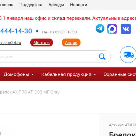
 связь
Поддержка
Бренды
Новости
 1 января наш офис и склад переехали. Актуальные адреса
 444-14-30
Пн—Пт 09:00—18:00
vision24.ru
Монтаж
Акции
Домофоны
Кабельная продукция
Охранные сис
релок AX PRO AT-ID03-MF Gray
Артикул:
AT-01
Брелок