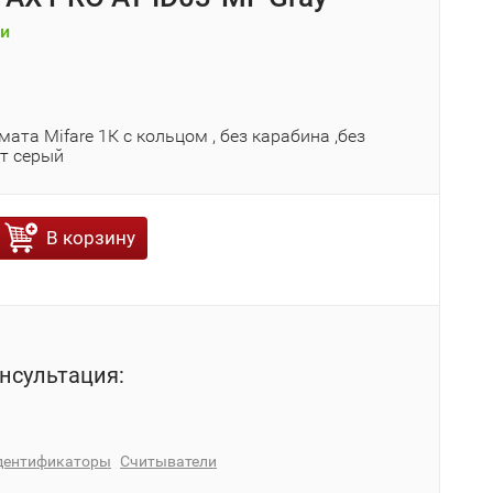
и
ата Mifare 1К с кольцом , без карабина ,без
ет серый
В корзину
нсультация:
дентификаторы
Считыватели