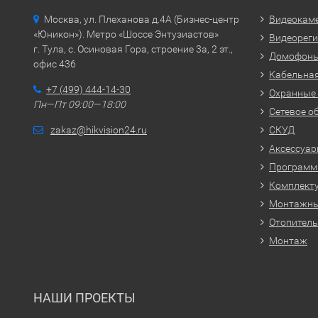
Москва, ул. Плеханова д.4А (Бизнес-центр
Видеокам
«Юникон»). Метро «Шоссе Энтузиастов»
Видеорег
г. Тула, с. Осиновая Гора, строение 3а, 2 эт.,
Домофон
офис 436
Кабельная
+7 (499) 444-14-30
Охранные
Пн—Пт 09:00—18:00
Сетевое о
zakaz@hikvision24.ru
СКУД
Аксессуа
Программн
Комплекту
Монтажн
Отопитель
Монтаж
НАШИ ПРОЕКТЫ