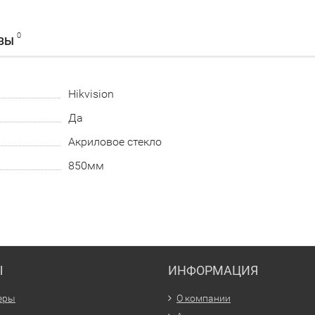
0
ВЫ
Hikvision
Да
Акриловое стекло
850мм
Ы
ИНФОРМАЦИЯ
еры
О компании