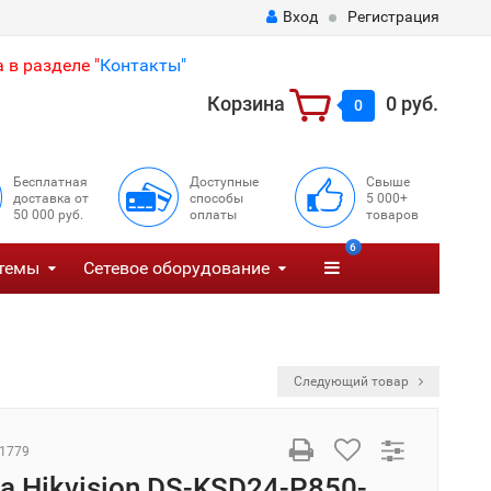
Вход
Регистрация
 в разделе "
Контакты"
Корзина
0 руб.
0
Бесплатная
Доступные
Свыше
доставка от
способы
5 000+
50 000 руб.
оплаты
товаров
6
темы
Сетевое оборудование
Следующий товар
1779
а Hikvision DS-KSD24-P850-