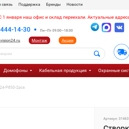
 связь
Поддержка
Бренды
Новости
 1 января наш офис и склад переехали. Актуальные адреса
 444-14-30
Пн—Пт 09:00—18:00
vision24.ru
Монтаж
Акции
Домофоны
Кабельная продукция
Охранные сис
D24-P850-2pcs
Артикул:
31463
Створк