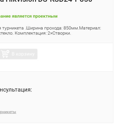
ание является проектным
я турникета .Ширина прохода: 850мм.Материал:
стекло. Комплектация: 2×Створки.
В корзину
нсультация:
урникеты