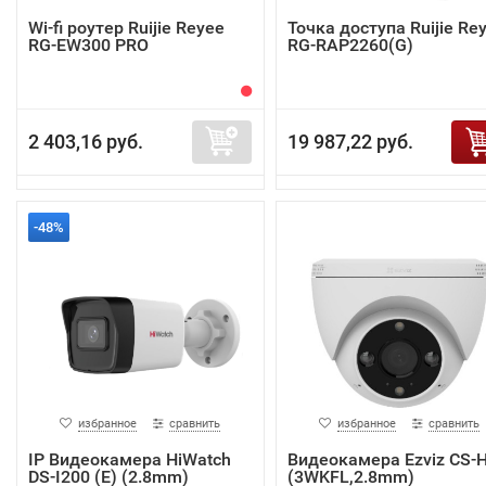
Wi-fi роутер Ruijie Reyee
Точка доступа Ruijie Re
RG-EW300 PRO
RG-RAP2260(G)
2 403,16 руб.
19 987,22 руб.
-48%
избранное
сравнить
избранное
сравнить
IP Видеокамера HiWatch
Видеокамера Ezviz CS-
DS-I200 (E) (2.8mm)
(3WKFL,2.8mm)