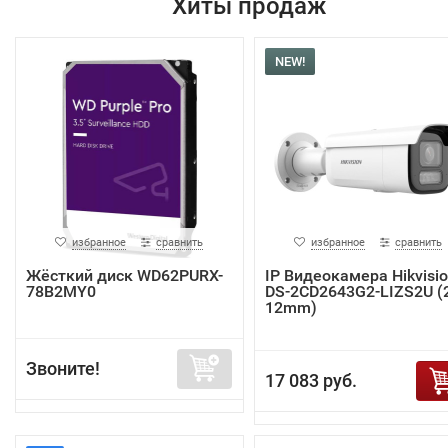
Хиты продаж
NEW!
избранное
сравнить
избранное
сравнить
Жёсткий диск WD62PURX-
IP Видеокамера Hikvisi
78B2MY0
DS-2CD2643G2-LIZS2U (2
12mm)
Звоните!
17 083 руб.