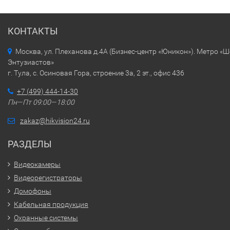
КОНТАКТЫ
Москва, ул. Плеханова д.4А (Бизнес-центр «Юникон»). Метро «
Энтузиастов»
г. Тула, с. Осиновая Гора, строение 3а, 2 эт., офис 436
+7 (499) 444-14-30
Пн—Пт 09:00—18:00
zakaz@hikvision24.ru
РАЗДЕЛЫ
Видеокамеры
Видеорегистраторы
Домофоны
Кабельная продукция
Охранные системы