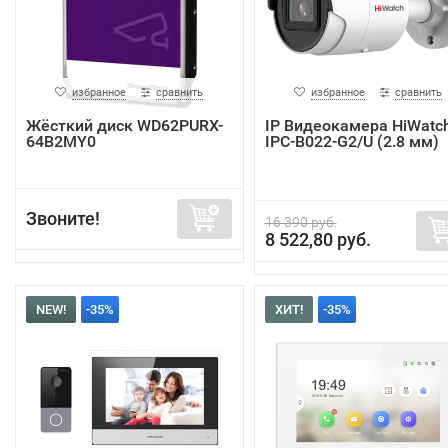
избранное
сравнить
избранное
сравнить
Жёсткий диск WD62PURX-
IP Видеокамера HiWatc
64B2MY0
IPC-B022-G2/U (2.8 мм)
Звоните!
16 390 руб.
8 522,80 руб.
NEW!
-35%
ХИТ!
-35%