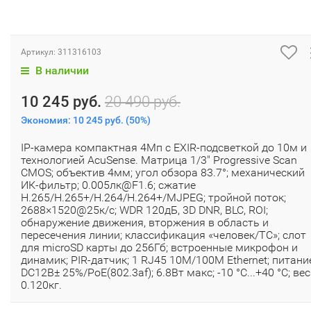
Артикул:
311316103
В наличии
10 245 руб.
20 490 руб.
Экономия:
10 245 руб.
(
50%
)
IP-камера компактная 4Мп с EXIR-подсветкой до 10м и
технологией AcuSense. Матрица 1/3" Progressive Scan
CMOS; объектив 4мм; угол обзора 83.7°; механический
ИК-фильтр; 0.005лк@F1.6; сжатие
H.265/H.265+/H.264/H.264+/MJPEG; тройной поток;
2688×1520@25к/с; WDR 120дБ, 3D DNR, BLC, ROI;
обнаружение движения, вторжения в область и
пересечения линии; классификация «человек/ТС»; слот
для microSD карты до 256Гб; встроенные микрофон и
динамик; PIR-датчик; 1 RJ45 10M/100M Ethernet; питани
DC12В± 25%/PoE(802.3af); 6.8Вт макс; -10 °C...+40 °C; вес
0.120кг.