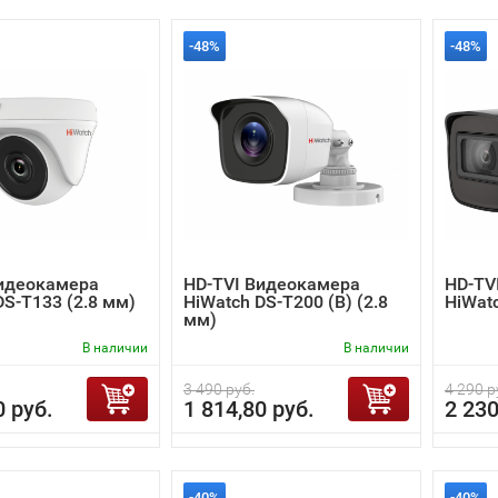
-48%
-48%
Видеокамера
HD-TVI Видеокамера
HD-TV
DS-T133 (2.8 мм)
HiWatch DS-T200 (B) (2.8
HiWat
мм)
В наличии
В наличии
3 490 руб.
4 290 р
0 руб.
1 814,80 руб.
2 230
-40%
-40%