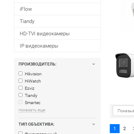
iFlow
Tiandy
HD-TVI видеокамеры
IP видеокамеры
ПРОИЗВОДИТЕЛЬ:
Hikvision
HiWatch
Ezviz
Tiandy
Smartec
показать еще
Показыв
ТИП ОБЪЕКТИВА:
1
2