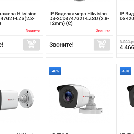
камера Hikvision
IP Видеокамера Hikvision
IP Ви
47G2T-LZS(2.8-
DS-2CD3747G2T-LZSU (2.8-
DS-I20
)
12mm) (C)
Звоните
Звоните
8 590 р
е!
Звоните!
4 466
-48%
-48%