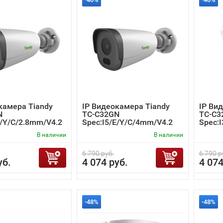
камера Tiandy
IP Видеокамера Tiandy
IP Ви
N
TC-C32GN
TC-C3
E/Y/C/2.8mm/V4.2
Spec:I5/E/Y/C/4mm/V4.2
Spec:
В наличии
В наличии
6 790 руб.
6 790 р
уб.
4 074 руб.
4 074
-48%
-48%