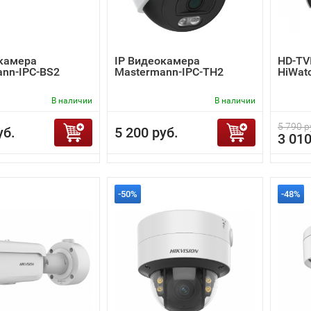
окамера
IP Видеокамера
HD-TV
nn-IPC-BS2
Mastermann-IPC-TH2
HiWat
В наличии
В наличии
5 790 р
уб.
5 200 руб.
3 010
-50%
-48%