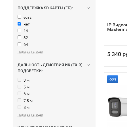
ПОДДЕРЖКА SD КАРТЫ (ГБ):
есть
нет
IP Виде
Masterma
16
32
64
показать еще
5 340 р
ДАЛЬНОСТЬ ДЕЙСТВИЯ ИК (EXIR)
ПОДСВЕТКИ:
-50%
3 м
5 м
6 м
7.5 м
8 м
показать еще