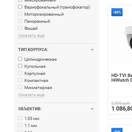
Фиксированный
Вариофокальный (трансфокатор)
-48%
Моторизированный
Панорамный
Фишай
показать еще
ТИП КОРПУСА:
Цилиндрическая
Купольная
Корпусная
HD-TVI 
HiWatch 
Компактная
Миниатюрная
показать еще
2 090 руб.
1 086,8
ОБЪЕКТИВ:
1.05 мм
1.1 мм
-40%