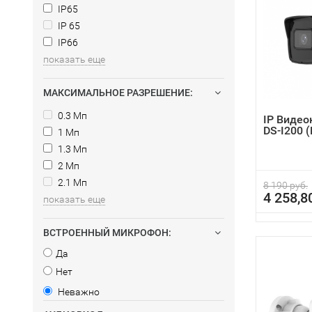
IP65
IP 65
IP66
показать еще
МАКСИМАЛЬНОЕ РАЗРЕШЕНИЕ:
0.3 Мп
IP Видео
DS-I200 (
1 Мп
1.3 Мп
2 Мп
2.1 Мп
8 190 руб.
4 258,8
показать еще
ВСТРОЕННЫЙ МИКРОФОН:
Да
Нет
Неважно