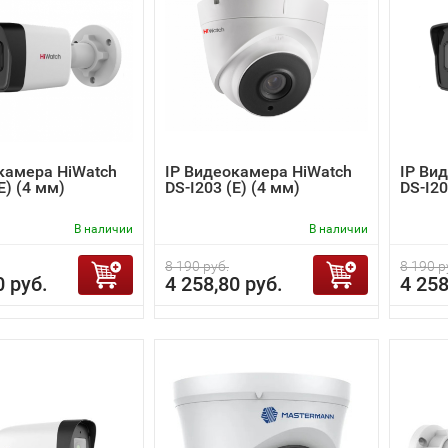
камера HiWatch
IP Видеокамера HiWatch
IP Ви
E) (4 мм)
DS-I203 (E) (4 мм)
DS-I20
В наличии
В наличии
8 190 руб.
8 190 р
0 руб.
4 258,80 руб.
4 258