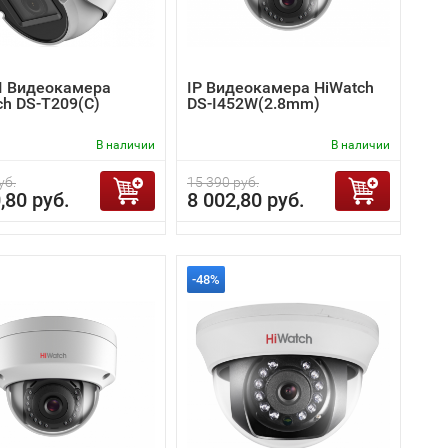
I Видеокамера
IP Видеокамера HiWatch
ch DS-T209(С)
DS-I452W(2.8mm)
В наличии
В наличии
уб.
15 390 руб.
,80 руб.
8 002,80 руб.
-48%