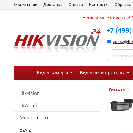
О компании
Доставка
Оплата
Контакты
Обратная
Уважаемые клиенты! С
+7 (499)
zakaz@hik
Видеокамеры
Видеорегистраторы
Главная
Hikvision
HiWatch
Mastermann
Ezviz