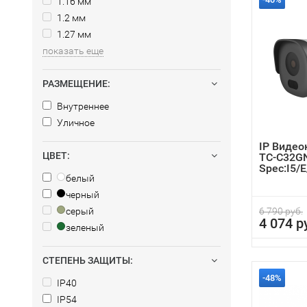
1.16 мм
1.2 мм
1.27 мм
показать еще
РАЗМЕЩЕНИЕ:
Внутреннее
Уличное
IP Видео
ЦВЕТ:
TC-C32G
Spec:I5/
белый
черный
серый
6 790 руб.
4 074 р
зеленый
СТЕПЕНЬ ЗАЩИТЫ:
-48%
IP40
IP54