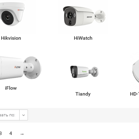
Hikvision
HiWatch
iFlow
Tiandy
HD-
ать по:
3
4
→