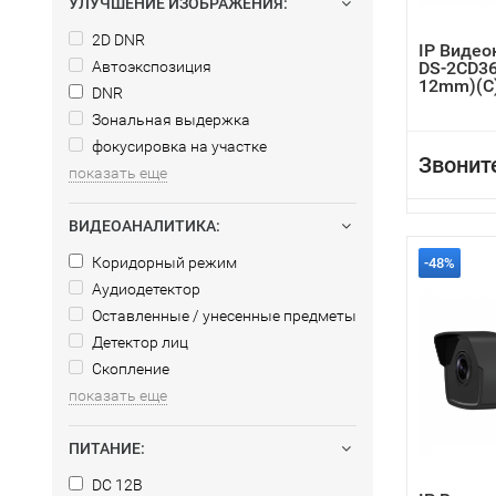
УЛУЧШЕНИЕ ИЗОБРАЖЕНИЯ:
2D DNR
IP Видео
Автоэкспозиция
DS-2CD36
12mm)(C
DNR
Зональная выдержка
фокусировка на участке
Звонит
показать еще
ВИДЕОАНАЛИТИКА:
Коридорный режим
-48%
Аудиодетектор
Оставленные / унесенные предметы
Детектор лиц
Скопление
показать еще
ПИТАНИЕ:
DC 12В