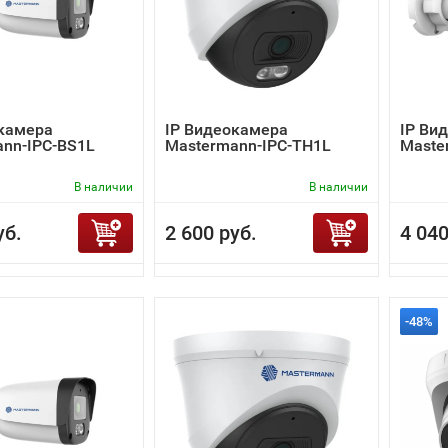
окамера
IP Видеокамера
IP Ви
nn-IPC-BS1L
Mastermann-IPC-TH1L
Maste
В наличии
В наличии
уб.
2 600 руб.
4 040
-48%