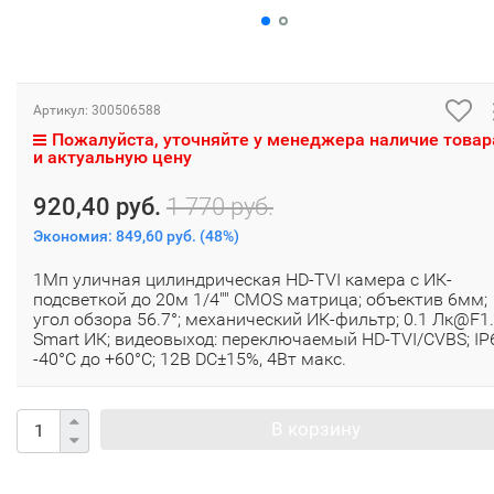
Артикул:
300506588
Пожалуйста, уточняйте у менеджера наличие товар
и актуальную цену
920,40 руб.
1 770 руб.
Экономия:
849,60 руб.
(
48%
)
1Мп уличная цилиндрическая HD-TVI камера с ИК-
подсветкой до 20м 1/4"" CMOS матрица; объектив 6мм;
угол обзора 56.7°; механический ИК-фильтр; 0.1 Лк@F1.
Smart ИК; видеовыход: переключаемый HD-TVI/CVBS; IP
-40°С до +60°С; 12В DC±15%, 4Вт макс.
В корзину