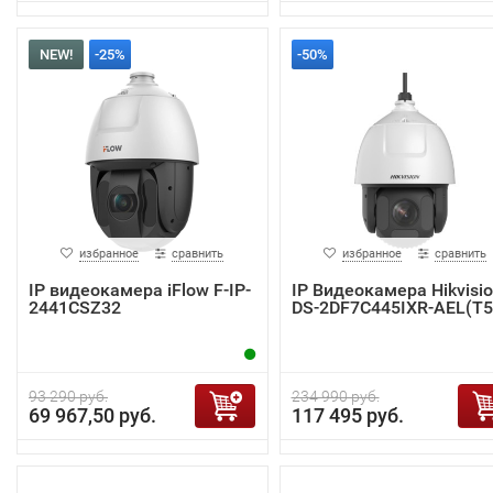
NEW!
-25%
-50%
избранное
сравнить
избранное
сравнить
IP видеокамера iFlow F-IP-
IP Видеокамера Hikvisi
2441CSZ32
DS-2DF7C445IXR-AEL(T5
93 290 руб.
234 990 руб.
69 967,50 руб.
117 495 руб.