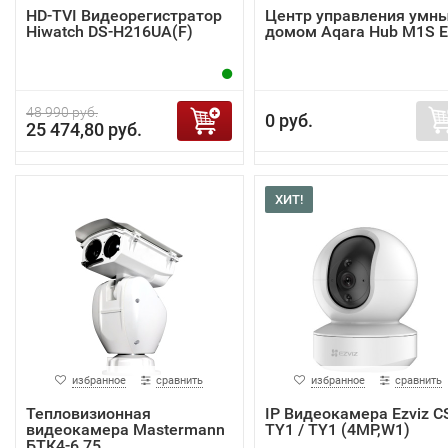
HD-TVI Видеорегистратор
Центр управления умн
Hiwatch DS-H216UA(F)
домом Aqara Hub M1S 
48 990 руб.
0 руб.
25 474,80 руб.
ХИТ!
избранное
сравнить
избранное
сравнить
Тепловизионная
IP Видеокамера Ezviz C
видеокамера Mastermann
TY1 / TY1 (4MP,W1)
БТК4-6.75