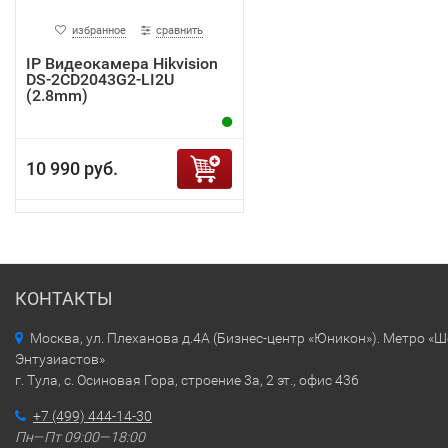
избранное
сравнить
IP Видеокамера Hikvision
DS-2CD2043G2-LI2U
(2.8mm)
10 990 руб.
КОНТАКТЫ
Москва, ул. Плеханова д.4А (Бизнес-центр «Юникон»). Метро «
Энтузиастов»
г. Тула, с. Осиновая Гора, строение 3а, 2 эт., офис 436
+7 (499) 444-14-30
Пн—Пт 09:00—18:00