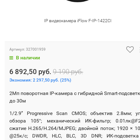
IP видеокамера iFlow F-IP-1422CI
Артикул:
327001959
В наличии
6 892,50 руб.
9 190 руб.
Экономия:
2 297,50 руб.
(
25%
)
2Мп поворотная IP-камера с гибридной Smart-подсвет
до 30м
1/2.9’’ Progressive Scan CMOS; объектив 2.8мм; у
обзора 105°; механический ИК-фильтр; 0.01лк@F2
сжатие H.265/H.264/MJPEG; двойной поток; 1920 × 1
@25к/с; DWDR, HLC, BLC, 3D DNR; ИК-подсветка