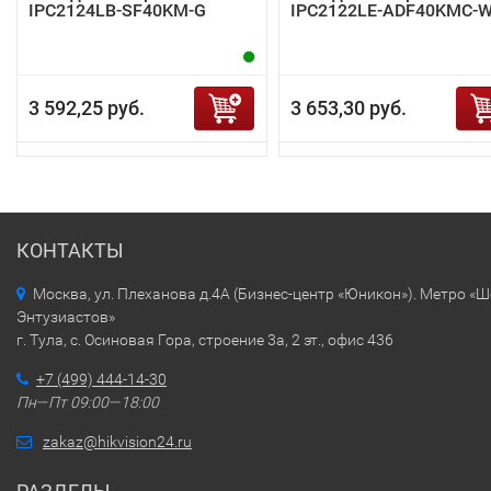
IPC2124LB-SF40KM-G
IPC2122LE-ADF40KMC-
3 592,25 руб.
3 653,30 руб.
КОНТАКТЫ
Москва, ул. Плеханова д.4А (Бизнес-центр «Юникон»). Метро «
Энтузиастов»
г. Тула, с. Осиновая Гора, строение 3а, 2 эт., офис 436
+7 (499) 444-14-30
Пн—Пт 09:00—18:00
zakaz@hikvision24.ru