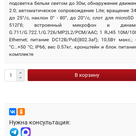
подсветка белым светом до 30м; обнаружение движе
2.0; автоматическое сопровождение Lite; вращение 34
до 25°/с, наклон 0° - 80°, до 20°/с, слот для microSD
512Гб; встроенный микрофон и динами
G.711/G.722.1/G.726/MP2L2/PCM/AAC; 1 RJ45 10M/1
Ethernet; питание DC12В/PoE(802.3af); 10,5Вт макс.; 
°C...+50 °C; IP66; вес 0.57кг, кронштейн и блок питани
комплекте
В корзину
Нужна консультация: