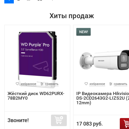
Хиты продаж
NEW!
избранное
сравнить
избранное
сравнить
Жёсткий диск WD62PURX-
IP Видеокамера Hikvisi
78B2MY0
DS-2CD2643G2-LIZS2U (2
12mm)
Звоните!
17 083 руб.