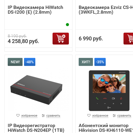
IP Видеокамера HiWatch
Видеокамера Ezviz CS-
DS-I200 (E) (2.8mm)
(3WKFL,2.8mm)
8 190 руб.
6 990 руб.
4 258,80 руб.
NEW!
-48%
ХИТ!
-35%
избранное
сравнить
избранное
сравнить
IP Видеорегистратор
Абонентский монитор
HiWatch DS-N204EP (1TB)
Hikvision DS-KH6110-WE