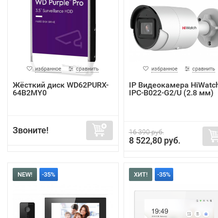
избранное
сравнить
избранное
сравнить
Жёсткий диск WD62PURX-
IP Видеокамера HiWatc
64B2MY0
IPC-B022-G2/U (2.8 мм)
Звоните!
16 390 руб.
8 522,80 руб.
NEW!
-35%
ХИТ!
-35%