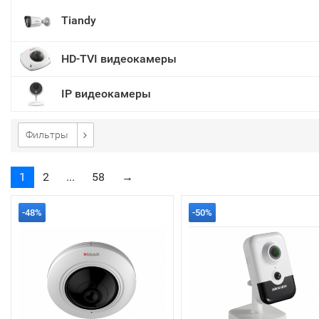
Tiandy
HD-TVI видеокамеры
IP видеокамеры
Фильтры
1
2
...
58
→
-48%
-50%