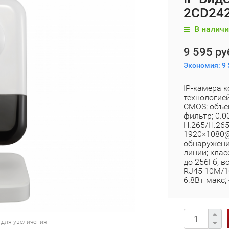
2CD242
В наличи
9 595 ру
Экономия:
9 
IP-камера к
технологией
CMOS; объек
фильтр; 0.0
H.265/H.26
1920×1080@2
обнаружени
линии; клас
до 256Гб; в
RJ45 10M/10
6.8Вт макс; 
 для увеличения