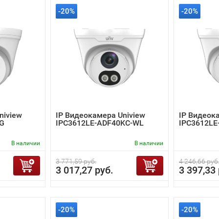
-20%
-20%
niview
IP Видеокамера Uniview
IP Видеок
-G
IPC3612LE-ADF40KC-WL
IPC3612LE
В наличии
В наличии
3 771,59 руб.
4 246,66 руб
3 017,27 руб.
3 397,33 
-20%
-20%