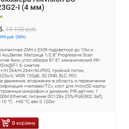
3G2-I (4 мм)
и
б.
19 190 руб.
595 руб.
(
50%
)
омпактная 2Мп с EXIR-подсветкой до 10м и
 AcuSense. Матрица 1/2.8" Progressive Scan
тив 4мм; угол обзора 87.6°; механический ИК-
05лк@F1.6; сжатие
5+/H.264/H.264+/MJPEG; тройной поток;
5к/с; WDR 120дБ, 3D DNR, BLC, ROI;
е движения, вторжения в область и пересечения
сификация «человек/ТС»; слот для microSD карты
строенные микрофон и динамик; PIR-датчик; 1
0M Ethernet; питание DC12В± 25%/PoE(802.3af);
-10 °C...+40 °C; вес 0.120кг.
В корзину