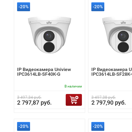
-20%
-20%
IP Видеокамера Uniview
IP Видеокамера U
IPC3614LB-SF40K-G
IPC3614LB-SF28K
В наличии
3 497,34 руб.
3 497,38 руб.
2 797,87 руб.
2 797,90 руб.
-20%
-20%