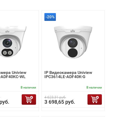
-20%
амера Uniview
IP Видеокамера Uniview
-ADF40KC-WL
IPC3614LE-ADF40K-G
В наличии
В наличии
.
4 623,31 руб.
руб.
3 698,65 руб.