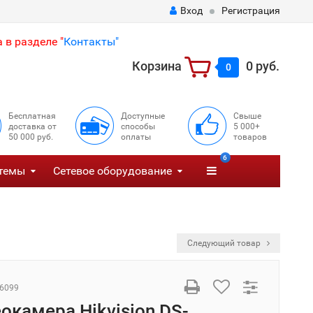
Вход
Регистрация
 в разделе "
Контакты"
Корзина
0 руб.
0
Бесплатная
Доступные
Свыше
доставка от
способы
5 000+
50 000 руб.
оплаты
товаров
6
темы
Сетевое оборудование
Следующий товар
6099
еокамера Hikvision DS-