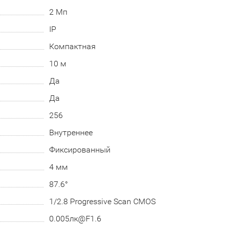
2 Мп
IP
Компактная
10 м
Да
Да
256
Внутреннее
Фиксированный
4 мм
87.6°
1/2.8 Progressive Scan CMOS
0.005лк@F1.6