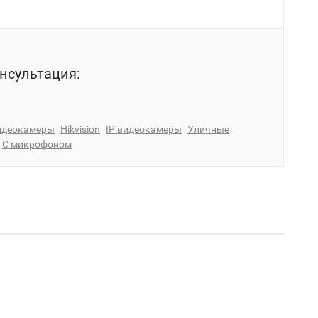
нсультация:
идеокамеры
Hikvision
IP видеокамеры
Уличные
С микрофоном