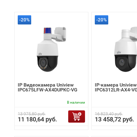
-20%
-20%
IP Видеокамера Uniview
IP-камера Uniview
IPC675LFW-AX4DUPKC-VG
IPC6312LR-AX4-V
В наличии
13 975,80 руб.
16 823,40 руб.
11 180,64 руб.
13 458,72 руб.