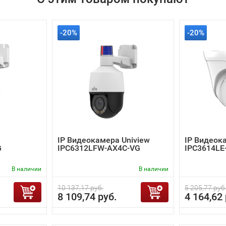
-20%
-20%
IP Видеокамера Uniview
IP Видеок
G
IPC6312LFW-AX4C-VG
IPC3614LE
В наличии
В наличии
10 137,17 руб.
5 205,77 руб
8 109,74 руб.
4 164,62 