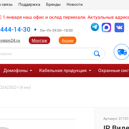
 связь
Поддержка
Бренды
Новости
 1 января наш офис и склад переехали. Актуальные адреса
 444-14-30
Пн—Пт 09:00—18:00
vision24.ru
Монтаж
Акции
Домофоны
Кабельная продукция
Охранные сис
D2423G2-I (4 мм)
Артикул:
31131
IP Вид