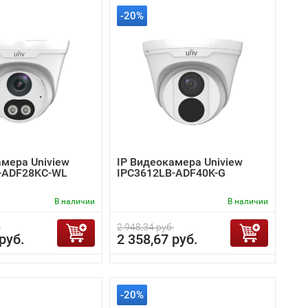
-20%
амера Uniview
IP Видеокамера Uniview
-ADF28KC-WL
IPC3612LB-ADF40K-G
В наличии
В наличии
.
2 948,34 руб.
руб.
2 358,67 руб.
-20%