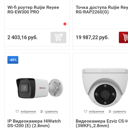
Wi-fi роутер Ruijie Reyee
Точка доступа Ruijie Re
RG-EW300 PRO
RG-RAP2260(G)
2 403,16 руб.
19 987,22 руб.
-48%
избранное
сравнить
избранное
сравнить
IP Видеокамера HiWatch
Видеокамера Ezviz CS-
DS-I200 (E) (2.8mm)
(3WKFL,2.8mm)