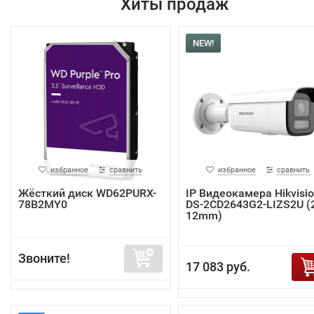
Хиты продаж
NEW!
избранное
сравнить
избранное
сравнить
Жёсткий диск WD62PURX-
IP Видеокамера Hikvisi
78B2MY0
DS-2CD2643G2-LIZS2U (2
12mm)
Звоните!
17 083 руб.