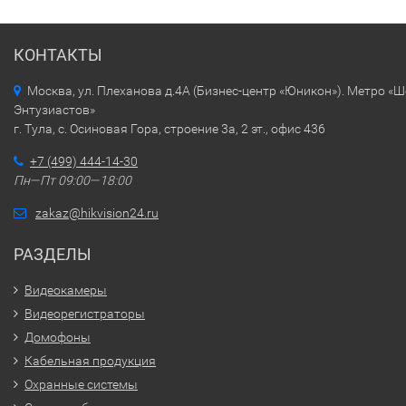
КОНТАКТЫ
Москва, ул. Плеханова д.4А (Бизнес-центр «Юникон»). Метро «
Энтузиастов»
г. Тула, с. Осиновая Гора, строение 3а, 2 эт., офис 436
+7 (499) 444-14-30
Пн—Пт 09:00—18:00
zakaz@hikvision24.ru
РАЗДЕЛЫ
Видеокамеры
Видеорегистраторы
Домофоны
Кабельная продукция
Охранные системы