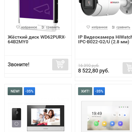
избранное
сравнить
избранное
сравнить
Жёсткий диск WD62PURX-
IP Видеокамера HiWatc
64B2MY0
IPC-B022-G2/U (2.8 мм)
Звоните!
16 390 руб.
8 522,80 руб.
NEW!
-35%
ХИТ!
-35%