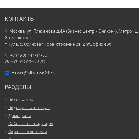
КОНТАКТЫ
Москва, ул. Плеханова д.4А (Бизнес-центр «Юникон»). Метро «
Энтузиастов»
г. Тула, с. Осиновая Гора, строение 3а, 2 эт., офис 436
+7 (499) 444-14-30
Пн—Пт 09:00—18:00
zakaz@hikvision24.ru
РАЗДЕЛЫ
Видеокамеры
Видеорегистраторы
Домофоны
Кабельная продукция
Охранные системы