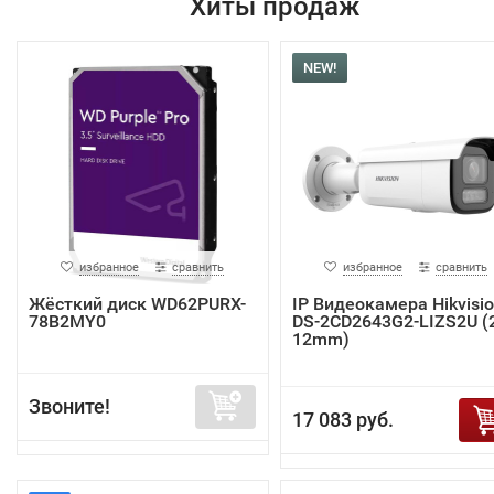
Хиты продаж
NEW!
избранное
сравнить
избранное
сравнить
Жёсткий диск WD62PURX-
IP Видеокамера Hikvisi
78B2MY0
DS-2CD2643G2-LIZS2U (2
12mm)
Звоните!
17 083 руб.