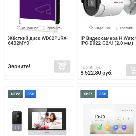
избранное
сравнить
избранное
сравнить
Жёсткий диск WD62PURX-
IP Видеокамера HiWatc
64B2MY0
IPC-B022-G2/U (2.8 мм)
Звоните!
16 390 руб.
8 522,80 руб.
NEW!
-35%
ХИТ!
-35%