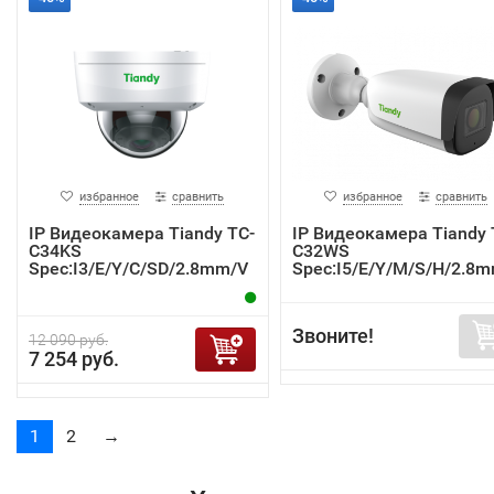
избранное
сравнить
избранное
сравнить
IP Видеокамера Tiandy TC-
IP Видеокамера Tiandy 
C34KS
C32WS
Spec:I3/E/Y/C/SD/2.8mm/V
Spec:I5/E/Y/M/S/H/2.8m
4.2
V4.0
Звоните!
12 090 руб.
7 254 руб.
1
2
→