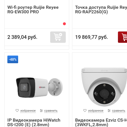
Wi-fi роутер Ruijie Reyee
Точка доступа Ruijie Re
RG-EW300 PRO
RG-RAP2260(G)
2 389,04 руб.
19 869,77 руб.
-48%
избранное
сравнить
избранное
сравнить
IP Видеокамера HiWatch
Видеокамера Ezviz CS-
DS-I200 (E) (2.8mm)
(3WKFL,2.8mm)