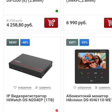
DS-I200 (E) (2.8mm)
(3WKFL,2.8mm)
8 190 руб.
6 990 руб.
4 258,80 руб.
NEW!
-48%
ХИТ!
-35%
избранное
сравнить
избранное
сравнить
IP Видеорегистратор
Абонентский монитор
HiWatch DS-N204EP (1TB)
Hikvision DS-KH6110-WE