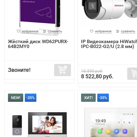
избранное
сравнить
избранное
сравнить
Жёсткий диск WD62PURX-
IP Видеокамера HiWatc
64B2MY0
IPC-B022-G2/U (2.8 мм)
Звоните!
16 390 руб.
8 522,80 руб.
NEW!
-35%
ХИТ!
-35%