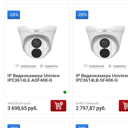
-20%
-20%
избранное
сравнить
избранное
сравнить
IP Видеокамера Uniview
IP Видеокамера Uniview
IPC3614LE-ADF40K-G
IPC3614LB-SF40K-G
4 623,31 руб.
3 497,34 руб.
3 698,65 руб.
2 797,87 руб.