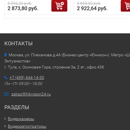
3 592,25 руб.
3 653,30 руб.
2 873,80 руб.
2 922,64 руб.
КОНТАКТЫ
Москва, ул. Плеханова д.4А (Бизнес-центр «Юникон»). Метро «
Энтузиастов»
г. Тула, с. Осиновая Гора, строение 3а, 2 эт., офис 436
+7 (499) 444-14-30
Пн—Пт 09:00—18:00
zakaz@hikvision24.ru
РАЗДЕЛЫ
Видеокамеры
Видеорегистраторы