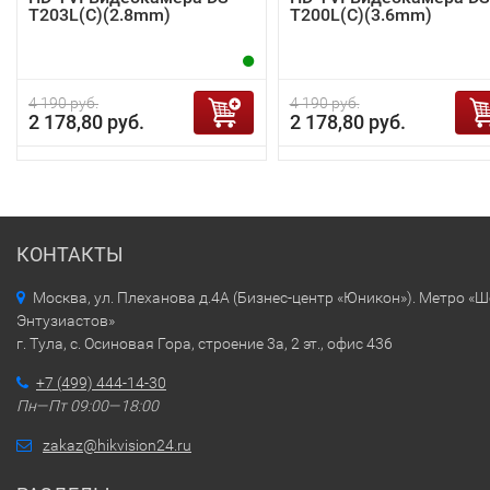
T203L(C)(2.8mm)
T200L(C)(3.6mm)
4 190 руб.
4 190 руб.
2 178,80 руб.
2 178,80 руб.
КОНТАКТЫ
Москва, ул. Плеханова д.4А (Бизнес-центр «Юникон»). Метро «
Энтузиастов»
г. Тула, с. Осиновая Гора, строение 3а, 2 эт., офис 436
+7 (499) 444-14-30
Пн—Пт 09:00—18:00
zakaz@hikvision24.ru