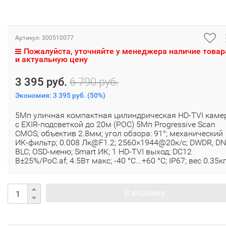
Артикул:
300510077
Пожалуйста, уточняйте у менеджера наличие товар
и актуальную цену
3 395 руб.
6 790 руб.
Экономия:
3 395 руб.
(
50%
)
5Мп уличная компактная цилиндрическая HD-TVI каме
с EXIR-подсветкой до 20м (POC) 5Мп Progressive Scan
CMOS; объектив 2.8мм; угол обзора: 91°; механический
ИК-фильтр; 0.008 Лк@F1.2; 2560×1944@20к/с; DWDR, DN
BLC; OSD-меню; Smart ИК; 1 HD-TVI выход; DC12
В±25%/PoC.af; 4.5Вт макс; -40 °C...+60 °C; IP67; вес 0.35кг
В корзину