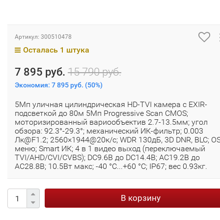
Артикул:
300510478
Осталась 1 штука
7 895 руб.
15 790 руб.
Экономия:
7 895 руб.
(
50%
)
5Мп уличная цилиндрическая HD-TVI камера с EXIR-
подсветкой до 80м 5Мп Progressive Scan CMOS;
моторизированный вариообъектив 2.7-13.5мм; угол
обзора: 92.3°-29.3°; механический ИК-фильтр; 0.003
Лк@F1.2; 2560×1944@20к/с; WDR 130дБ, 3D DNR, BLC; O
меню; Smart ИК; 4 в 1 видео выход (переключаемый
TVI/AHD/CVI/CVBS); DC9.6В до DC14.4В; AC19.2В до
AC28.8В; 10.5Вт макс; -40 °C...+60 °C; IP67; вес 0.93кг.
В корзину