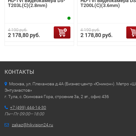
HD-TVI Видеокамера DS-
HD-TVI Видеокамера DS
T203L(C)(2.8mm)
T200L(C)(3.6mm)
4 190 руб.
4 190 руб.
2 178,80 руб.
2 178,80 руб.
КОНТАКТЫ
Москва, ул. Плеханова д.4А (Бизнес-центр «Юникон»). Метро «
Энтузиастов»
г. Тула, с. Осиновая Гора, строение 3а, 2 эт., офис 436
+7 (499) 444-14-30
Пн—Пт 09:00—18:00
zakaz@hikvision24.ru