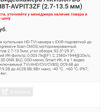
8T-AVPIT3ZF (2.7-13.5 мм)
та, уточняйте у менеджера наличие товара и
 цену
уб.
я купольная HD-TVI камера с EXIR-подсветкой до
ogressive Scan CMOS; моторизированный
ив 2.7-13.5мм; угол обзора: 92.3°-29.3°;
ий ИК-фильтр; 0.003 Лк@F1.2; 2560×1944@20к/с;
3D DNR, BLC; OSD-меню; Smart ИК; 4 в 1 видео
еключаемый TVI/AHD/CVI/CVBS); DC9.6В до
9.2В до AC28.8В; 8Вт макс; -40 °C...+60 °C; IP67;
64кг.
В корзину