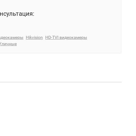
нсультация:
идеокамеры
Hikvision
HD-TVI видеокамеры
Уличные