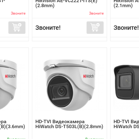
3T-
Hikvision AE-VC222T-ITS(E)
Hikvision 
(2.8mm)
(2.1mm)
Звоните
Звоните
Звоните!
Звоните!
ера
HD-TVI Видеокамера
HD-TVI Ви
(B)(3.6mm)
HiWatch DS-T503L(B)(2.8mm)
HiWatch D