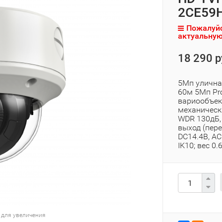
2CE59H
Пожалуйс
актуальную
18 290 р
5Мп улична
60м 5Мп Pr
вариообъект
механическ
WDR 130дБ, 
выход (пер
DC14.4В, AC1
IK10; вес 0.
 для увеличения