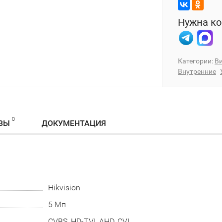
Нужна ко
Категории:
В
Внутренние
0
ВЫ
ДОКУМЕНТАЦИЯ
Hikvision
5 Мп
CVBS, HD-TVI, AHD, CVI