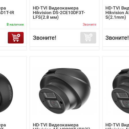
ера
HD-TVI Видеокамера
HD-TVI Ви
6D1T-IR
Hikvision DS-2CE10DF3T-
Hikvision 
LFS(2.8 мм)
S(2.1mm)
В наличии
Звоните
Звоните!
Звоните!
ера
HD-TVI Видеокамера
HD-TVI Ви