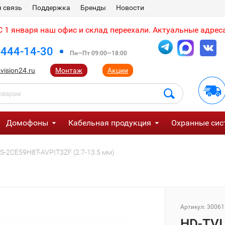
 связь
Поддержка
Бренды
Новости
 1 января наш офис и склад переехали. Актуальные адреса
 444-14-30
Пн—Пт 09:00—18:00
vision24.ru
Монтаж
Акции
Домофоны
Кабельная продукция
Охранные сис
DS-2CE59H8T-AVPIT3ZF (2.7-13.5 мм)
Артикул:
30061
HD-TVI