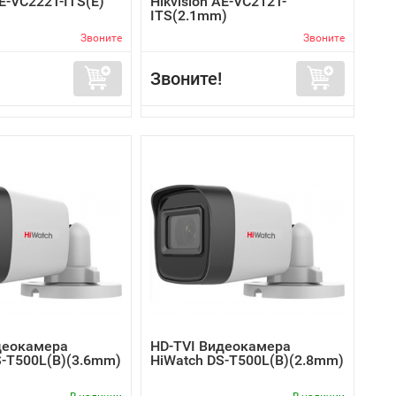
AE-VC222T-ITS(E)
Hikvision AE-VC212T-
ITS(2.1mm)
Звоните
Звоните
Звоните!
деокамера
HD-TVI Видеокамера
S-T500L(B)(3.6mm)
HiWatch DS-T500L(B)(2.8mm)