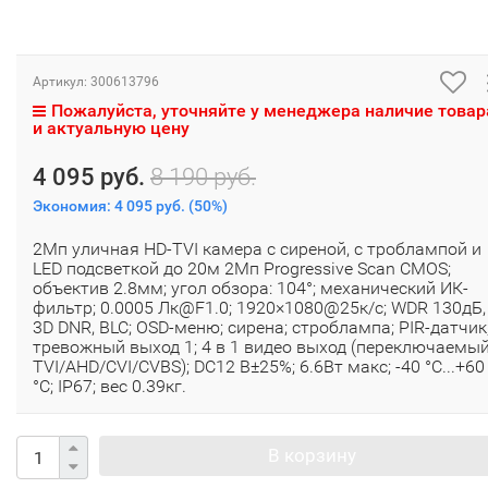
Артикул:
300613796
Пожалуйста, уточняйте у менеджера наличие товар
и актуальную цену
4 095 руб.
8 190 руб.
Экономия:
4 095 руб.
(
50%
)
2Мп уличная HD-TVI камера с сиреной, с троблампой и
LED подсветкой до 20м 2Мп Progressive Scan CMOS;
объектив 2.8мм; угол обзора: 104°; механический ИК-
фильтр; 0.0005 Лк@F1.0; 1920×1080@25к/с; WDR 130дБ,
3D DNR, BLC; OSD-меню; сирена; строблампа; PIR-датчик
тревожный выход 1; 4 в 1 видео выход (переключаемы
TVI/AHD/CVI/CVBS); DC12 В±25%; 6.6Вт макс; -40 °C...+60
°C; IP67; вес 0.39кг.
В корзину