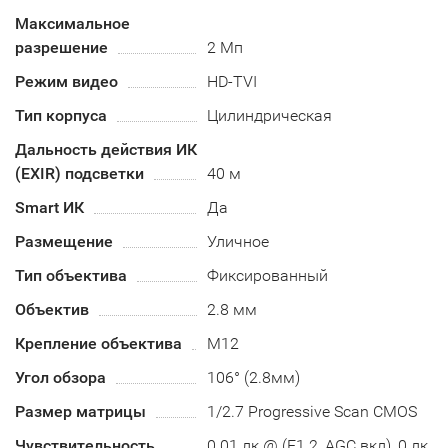
Максимальное
разрешение
2 Мп
Режим видео
HD-TVI
Тип корпуса
Цилиндрическая
Дальность действия ИК
(EXIR) подсветки
40 м
Smart ИК
Да
Размещение
Уличное
Тип объектива
Фиксированный
Объектив
2.8 мм
Крепление объектива
М12
Угол обзора
106° (2.8мм)
Размер матрицы
1/2.7 Progressive Scan CMOS
Чувствительность
0.01 лк @ (F1.2, AGC вкл), 0 лк