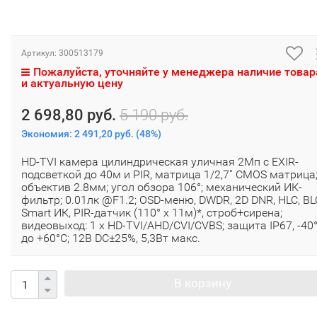
Артикул:
300513179
Пожалуйста, уточняйте у менеджера наличие товар
и актуальную цену
2 698,80 руб.
5 190 руб.
Экономия:
2 491,20 руб.
(
48%
)
HD-TVI камера цилиндрическая уличная 2Мп с EXIR-
подсветкой до 40м и PIR, матрица 1/2,7'' CMOS матрица
объектив 2.8мм; угол обзора 106°; механический ИК-
фильтр; 0.01лк @F1.2; OSD-меню, DWDR, 2D DNR, HLC, BL
Smart ИК, PIR-датчик (110° x 11м)*, строб+сирена;
видеовыход: 1 х HD-TVI/AHD/CVI/CVBS; защита IP67, -40
до +60°С; 12В DC±25%, 5,3Вт макс.
В корзину