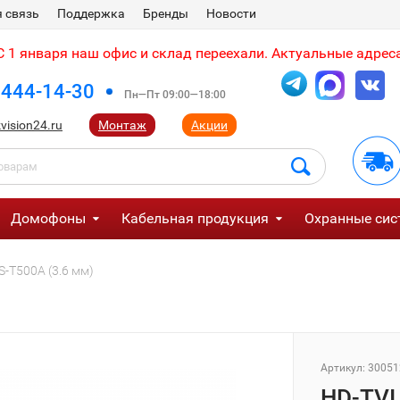
 связь
Поддержка
Бренды
Новости
 1 января наш офис и склад переехали. Актуальные адреса
 444-14-30
Пн—Пт 09:00—18:00
vision24.ru
Монтаж
Акции
Домофоны
Кабельная продукция
Охранные сис
-T500A (3.6 мм)
Артикул:
30051
HD-TVI