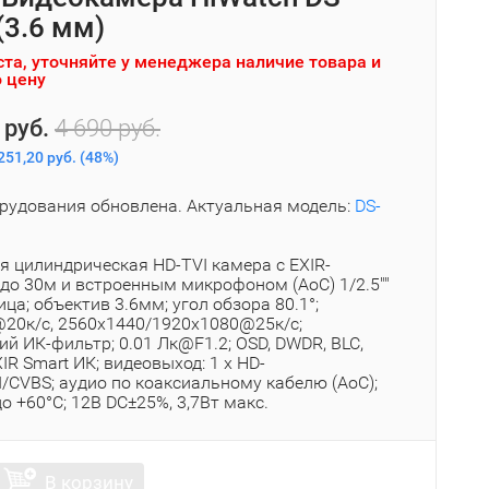
(3.6 мм)
та, уточняйте у менеджера наличие товара и
 цену
 руб.
4 690 руб.
251,20 руб.
(
48%
)
рудования обновлена. Актуальная модель:
DS-
я цилиндрическая HD-TVI камера с EXIR-
 до 30м и встроенным микрофоном (AoC) 1/2.5""
а; объектив 3.6мм; угол обзора 80.1°;
20к/с, 2560x1440/1920x1080@25к/с;
й ИК-фильтр; 0.01 Лк@F1.2; OSD, DWDR, BLC,
XIR Smart ИК; видеовыход: 1 х HD-
/CVBS; аудио по коаксиальному кабелю (AoC);
 до +60°С; 12В DC±25%, 3,7Вт макс.
В корзину