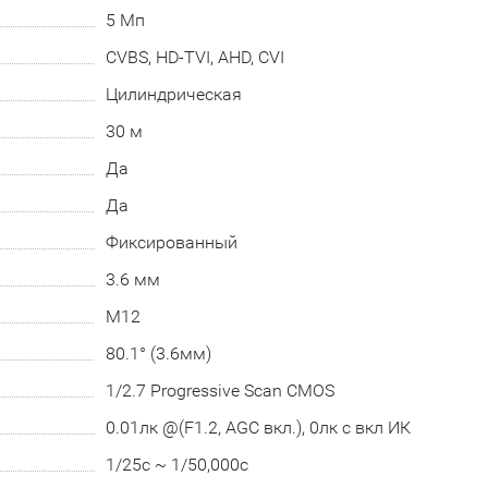
5 Мп
CVBS, HD-TVI, AHD, CVI
Цилиндрическая
30 м
Да
Да
Фиксированный
3.6 мм
М12
80.1° (3.6мм)
1/2.7 Progressive Scan CMOS
0.01лк @(F1.2, AGC вкл.), 0лк с вкл ИК
1/25с ~ 1/50,000с