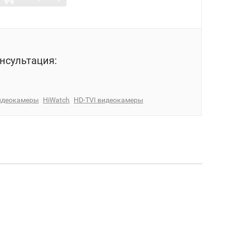
нсультация:
идеокамеры
HiWatch
HD-TVI видеокамеры