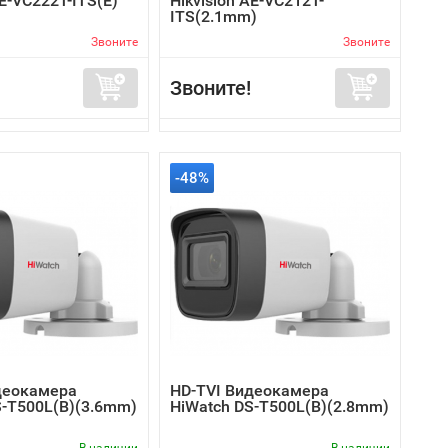
AE-VC222T-ITS(E)
Hikvision AE-VC212T-
ITS(2.1mm)
Звоните
Звоните
Звоните!
-48%
деокамера
HD-TVI Видеокамера
S-T500L(B)(3.6mm)
HiWatch DS-T500L(B)(2.8mm)