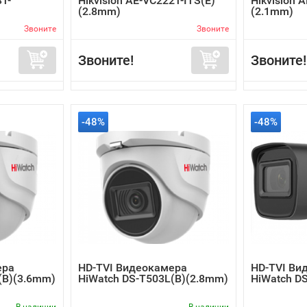
3T-
Hikvision AE-VC222T-ITS(E)
Hikvision 
(2.8mm)
(2.1mm)
Звоните
Звоните
Звоните!
Звоните!
-48%
-48%
ера
HD-TVI Видеокамера
HD-TVI Ви
(B)(3.6mm)
HiWatch DS-T503L(B)(2.8mm)
HiWatch D