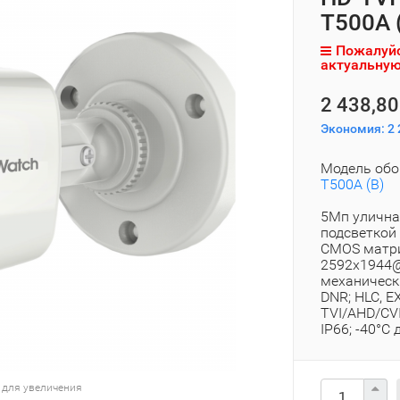
T500A 
Пожалуйс
актуальную
2 438,80
Экономия:
2 
Модель обо
T500A (B)
5Мп улична
подсветкой
CMOS матриц
2592x1944@
механически
DNR; HLC, E
TVI/AHD/CVI
IP66; -40°С
 для увеличения