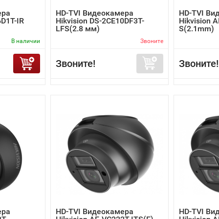
ера
HD-TVI Видеокамера
HD-TVI Ви
6D1T-IR
Hikvision DS-2CE10DF3T-
Hikvision 
LFS(2.8 мм)
S(2.1mm)
В наличии
Звоните
Звоните!
Звоните!
ера
HD-TVI Видеокамера
HD-TVI Ви