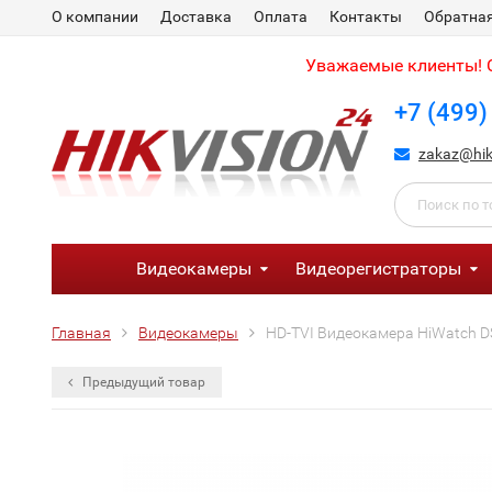
О компании
Доставка
Оплата
Контакты
Обратная
Уважаемые клиенты! С
+7 (499)
zakaz@hik
Видеокамеры
Видеорегистраторы
Главная
Видеокамеры
HD-TVI Видеокамера HiWatch DS
Предыдущий товар