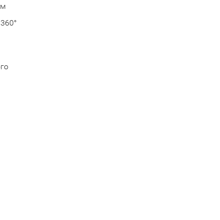
ем
 360°
го